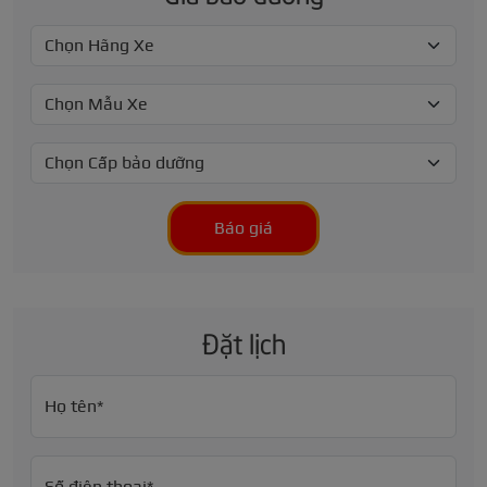
Báo giá
Đặt lịch
Họ tên*
Số điện thoại*