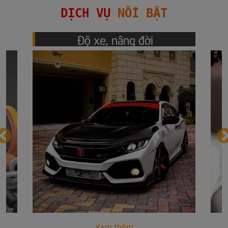
DỊCH VỤ 
NỔI BẬT
Đồng sơn ô tô
Xem thêm