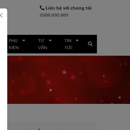
Liên hệ với chúng tôi
0988 890 889
30
PHỤ
TƯ
TIN
KIỆN
VẤN
TỨC