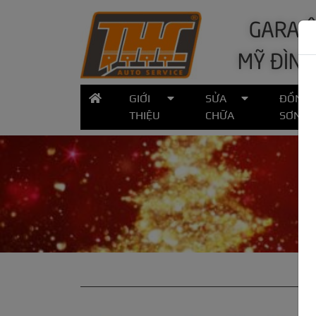
GARA Ô
MỸ ĐÌNH
GIỚI
SỬA
ĐỒNG
THIỆU
CHỮA
SƠN