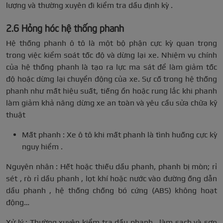
lượng và thường xuyên đi kiểm tra dầu định kỳ .
2.6 Hỏng hóc hệ thống phanh
Hệ thống phanh ô tô là một bộ phận cực kỳ quan trọng
trong việc kiểm soát tốc độ và dừng lại xe. Nhiệm vụ chính
của hệ thống phanh là tạo ra lực ma sát để làm giảm tốc
độ hoặc dừng lại chuyển động của xe. Sự cố trong hệ thống
phanh như mất hiệu suất, tiếng ồn hoặc rung lắc khi phanh
làm giảm khả năng dừng xe an toàn và yêu cầu sửa chữa kỹ
thuật
Mất phanh : Xe ô tô khi mất phanh là tình huống cực kỳ
nguy hiểm .
Nguyên nhân : Hết hoặc thiếu dầu phanh, phanh bị mòn; rỉ
sét , rò rỉ dầu phanh , lọt khí hoặc nước vào đường ống dẫn
dầu phanh , hệ thống chống bó cứng (ABS) không hoạt
động…
Xử lý : Thường xuyên kiểm tra dầu phanh , làm sạch và sơn