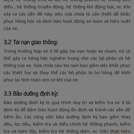
điều , hệ thống truyền động, hệ thống khí động học, vv. Khi
xảy ra các vấn đề này, việc sửa chữa là cần thiết để khắc
phục hỏng hóc và đảm bảo hoạt động an toàn và hiệu suất
của xe.
3.2 Tai nạn giao thông:
Trong trường hợp xe ô tô gặp tai nạn hoặc va chạm, nó có
thể gây ra hỏng hóc nghiêm trọng cho các bộ phận và hệ
thống của xe. Sửa chữa sau tai nạn bao gồm việc khắc phục
các thiệt hại và thay thế các bộ phận bị hư hỏng để khôi
phục lại tính toàn vẹn cơ khí của xe.
3.3 Bảo dưỡng định kỳ:
Bảo dưỡng định kỳ là quá trình duy trì và kiểm tra xe ô tô
định kỳ để đảm bảo hoạt động ổn định và tránh các vấn đề
tiềm ẩn. Các công việc bảo dưỡng định kỳ bao gồm thay
dầu, lọc dầu, kiểm tra và điều chỉnh hệ thống phanh, kiểm
tra và bơm lốp, kiểm tra hệ thống điện, vv. Việc thực hiện