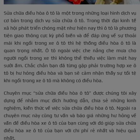
Sửa chữa điều hòa ô tô là một trong những loại hình dịch vụ
cơ bản trong dịch vụ sửa chữa ô tô. Trong thời đại kinh tế
xã hội phát triển chóng mặt như hiện nay thì ô tô là phương
tiện giao thông cực kỳ phổ biến và để đáp ứng về sự thoải
mái khi ngồi trong xe ô tô thì hệ thống điều hòa ô tô là
quan trọng nhất. Ô tô ngoài việc che nắng che mưa cho
người ngồi trong xe thì không thể thiếu việc làm mát hay
sưởi ấm. Chắc chắn bạn đã từng gặp phải trường hợp xe ô
tô bị hư hỏng điều hòa và bạn sẽ cảm nhận thấy sự tồi tệ
khi ngồi trong xe ô tô mà không có điều hòa.
Chuyên mục “sửa chữa điều hòa ô tô” được chúng tôi xây
dựng để nhằm mục đích hướng dẫn, chia sẻ những kinh
nghiệm, kiến thức về việc sửa chữa điều hòa ô tô. Ngoài ra
chuyên mục này cũng tư vấn và báo giá những hư hỏng về
vấn đề điều hòa xe ô tô của bạn cùng với đó giúp sửa chữa
điều hòa xe ô tô của bạn với chi phí rẻ nhất và hiệu quả
nhất.