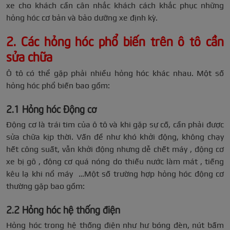
xe cho khách cần cân nhắc khách cách khắc phục những
hỏng hóc cơ bản và bảo dưỡng xe định kỳ.
2. Các hỏng hóc phổ biến trên ô tô cần
sửa chữa
Ô tô có thể gặp phải nhiều hỏng hóc khác nhau. Một số
hỏng hóc phổ biến bao gồm:
2.1 Hỏng hóc Động cơ
Động cơ là trái tim của ô tô và khi gặp sự cố, cần phải được
sửa chữa kịp thời. Vấn đề như khó khởi động, không chạy
hết công suất, vẫn khởi động nhưng dễ chết máy , động cơ
xe bị gõ , động cơ quá nóng do thiếu nước làm mát , tiếng
kêu lạ khi nổ máy …Một số trường hợp hỏng hóc động cơ
thường gặp bao gồm:
2.2 Hỏng hóc hệ thống điện
Hỏng hóc trong hệ thống điện như hư bóng đèn, nút bấm