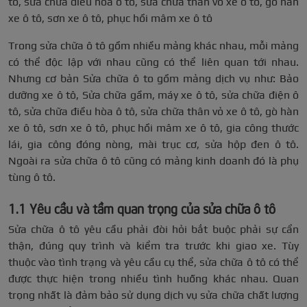
tô, sửa chữa điều hòa ô tô, sửa chữa thân vỏ xe ô tô, gò hàn
xe ô tô, sơn xe ô tô, phục hồi mâm xe ô tô
Trong sửa chữa ô tô gồm nhiều mảng khác nhau, mỗi mảng
có thể độc lập với nhau cũng có thể liên quan tới nhau.
Nhưng cơ bản Sửa chữa ô to gồm mảng dịch vụ như: Bảo
dưỡng xe ô tô, Sửa chữa gầm, máy xe ô tô, sửa chữa điện ô
tô, sửa chữa điều hòa ô tô, sửa chữa thân vỏ xe ô tô, gò hàn
xe ô tô, sơn xe ô tô, phục hồi mâm xe ô tô, gia công thước
lái, gia công đóng nòng, mài trục cơ, sửa hộp đen ô tô.
Ngoài ra sửa chữa ô tô cũng có mảng kinh doanh đó là phụ
tùng ô tô.
1.1 Yêu cầu và tầm quan trọng của sửa chữa ô tô
Sửa chữa ô tô yêu cầu phải đòi hỏi bắt buộc phải sự cẩn
thận, đúng quy trình và kiểm tra trước khi giao xe. Tùy
thuộc vào tình trạng và yêu cầu cụ thể, sửa chữa ô tô có thể
được thực hiện trong nhiều tình huống khác nhau. Quan
trọng nhất là đảm bảo sử dụng dịch vụ sửa chữa chất lượng