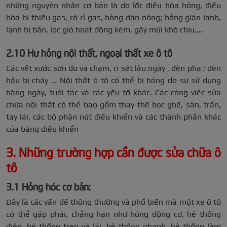
những nguyên nhân cơ bản là do lốc điều hòa hỏng, điều
hòa bị thiếu gas, rò rỉ gas, hỏng dàn nóng; hỏng giàn lạnh,
lạnh bị bẩn, lọc gió hoạt động kém, gây mùi khó chịu,…
2.10 Hư hỏng nội thất, ngoại thất xe ô tô
Các vết xước sơn do va chạm, rỉ sét lâu ngày , đèn pha ; đèn
hậu bị cháy … Nội thất ô tô có thể bị hỏng do sự sử dụng
hàng ngày, tuổi tác và các yếu tố khác. Các công việc sửa
chữa nội thất có thể bao gồm thay thế bọc ghế, sàn, trần,
tay lái, các bộ phận nút điều khiển và các thành phần khác
của bảng điều khiển
3. Những trường hợp cần được sửa chữa ô
tô
3.1 Hỏng hóc cơ bản:
Đây là các vấn đề thông thường và phổ biến mà một xe ô tô
có thể gặp phải, chẳng hạn như hỏng động cơ, hệ thống
điện, hệ thống treo và lái, hệ thống phanh, hệ thống làm