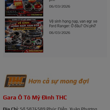
06/03/2026
Vệ sinh họng nạp, van egr xe
Ford Ranger: Ở đâu? Chi phí?
06/03/2026
Gara Ô Tô Mỹ Đình THC
Địa Chỉ
: Số 587&589 Phúc Diễn, Xuân Phương,