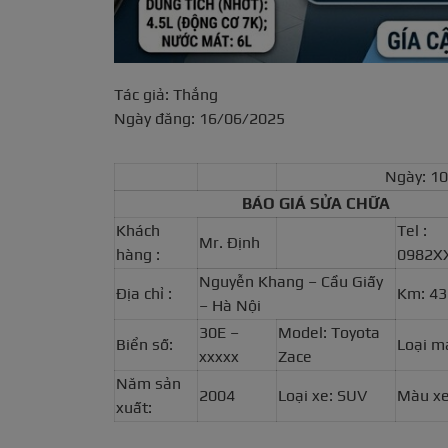
Tác giả: Thắng
Ngày đăng: 16/06/2025
Ngày: 1
BÁO GIÁ SỬA CHỮA
Khách
Tel :
Mr. Định
hàng :
0982X
Nguyễn Khang – Cầu Giấy
Địa chỉ :
Km: 4
– Hà Nội
30E –
Model: Toyota
Biển số:
Loại m
xxxxx
Zace
Năm sản
2004
Loại xe: SUV
Màu xe
xuất: