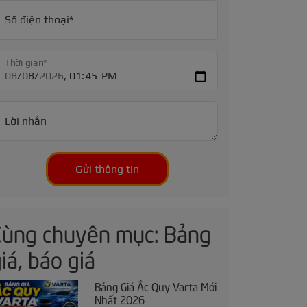
Số điện thoại*
Thời gian*
Lời nhắn
Gửi thông tin
Cùng chuyên mục: Bảng
iá, báo giá
Bảng Giá Ắc Quy Varta Mới
Nhất 2026