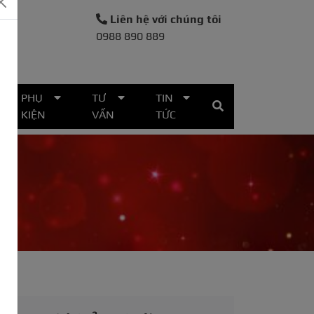
Liên hệ với chúng tôi
0988 890 889
30
PHỤ
TƯ
TIN
KIỆN
VẤN
TỨC