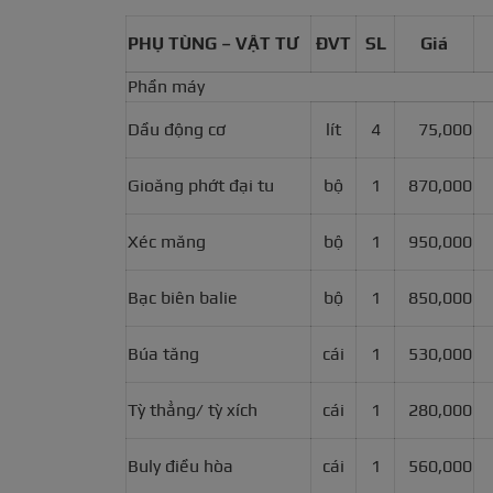
PHỤ TÙNG – VẬT TƯ
ĐVT
SL
Giá
Phần máy
Dầu động cơ
lít
4
75,000
Gioăng phớt đại tu
bộ
1
870,000
Xéc măng
bộ
1
950,000
Bạc biên balie
bộ
1
850,000
Búa tăng
cái
1
530,000
Tỳ thẳng/ tỳ xích
cái
1
280,000
Buly điều hòa
cái
1
560,000