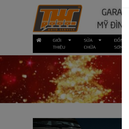
GARA Ô
MỸ ĐÌNH
GIỚI
SỬA
ĐỒNG
THIỆU
CHỮA
SƠN