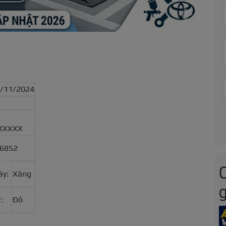
0/11/2024
XXXXX
36852
áy:
Xăng
g
:
Đỏ