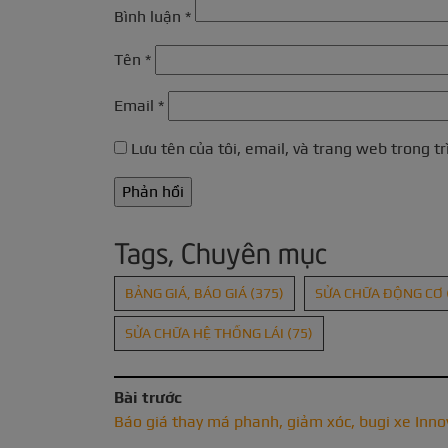
Bình luận
*
Tên
*
Email
*
Lưu tên của tôi, email, và trang web trong tr
Tags, Chuyên mục
BẢNG GIÁ, BÁO GIÁ
(375)
SỬA CHỮA ĐỘNG CƠ
SỬA CHỮA HỆ THỐNG LÁI
(75)
Bài trước
Báo giá thay má phanh, giảm xóc, bugi xe Inno