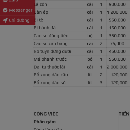
Lá côn
cái
1
900,000
Messenger
Bàn ép
cái
1
1,200,000
Bi tê
cái
1
550,000
Chỉ đường
Bi bánh đà
cái
1
150,000
Cao su đồng tiền
bộ
1
350,000
Cao su cân bằng
cái
2
75,000
Ro tuyn đứng dưới
cái
1
450,000
Má phanh trước
bộ
1
550,000
Đại tu thước lái
cái
1
2,000,000
Bổ xung dầu cầu
lít
2
120,000
Bổ xung dầu số
lít
3
120,000
CÔNG VIỆC
TIỀN
Phần gầm
Công làm gầm