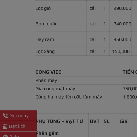
Lọc gió
cái
1
290,000
Bơm nước
cái
1
740,000
Dây cam
cái
1
950,000
Lọc xăng
cái
1
150,000
CÔNG VIỆC
TIỀN
Phần máy
Gia công mặt máy
750,0
Công hạ máy, lên cốt, làm máy
1,800
Gọi ngay
PHỤ TÙNG – VẬT TƯ
ĐVT
SL
Giá
Đặt lịch
Phần gầm
Zalo