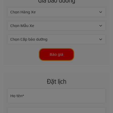
Báo giá
Đặt lịch
Họ tên*