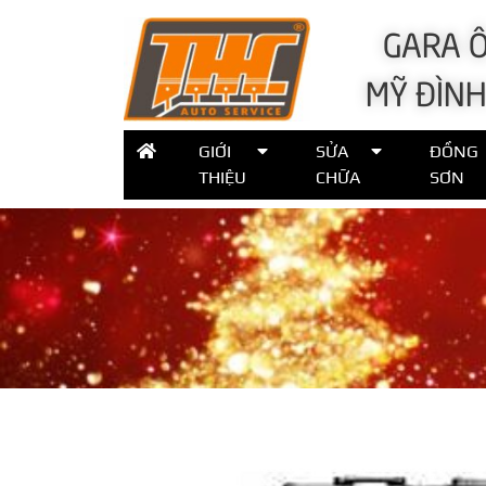
GARA Ô
MỸ ĐÌNH
GIỚI
SỬA
ĐỒNG
THIỆU
CHỮA
SƠN