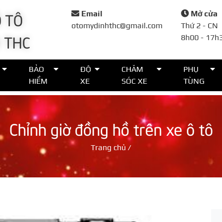
 TÔ
Email
Mở cửa
otomydinhthc@gmail.com
Thứ 2 - CN
 THC
8h00 - 17h
Đặt lịch
BẢO
ĐỘ
CHĂM
PHỤ
HIỂM
XE
SÓC XE
TÙNG
Họ tên*
Chỉnh giờ đồng hồ trên xe ô tô
Số điện thoại*
Trang chủ
/
Thời gian*
Lời nhắn