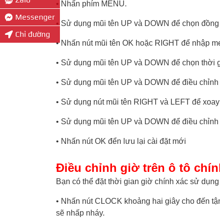
• Nhấn phím MENU.
Messenger
• Sử dụng mũi tên UP và DOWN để chọn đồng
Chỉ đường
• Nhấn nút mũi tên OK hoặc RIGHT để nhập m
• Sử dụng mũi tên UP và DOWN để chọn thời g
• Sử dụng mũi tên UP và DOWN để điều chỉnh t
• Sử dụng nút mũi tên RIGHT và LEFT để xoay 
• Sử dụng mũi tên UP và DOWN để điều chỉnh 
• Nhấn nút OK đển lưu lại cài đặt mới
Điều chỉnh giờ trên ô tô chí
Bạn có thể đặt thời gian giờ chính xác sử dụng 
• Nhấn nút CLOCK khoảng hai giây cho đến tận k
sẽ nhấp nháy.