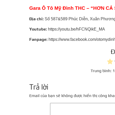
Gara Ô Tô Mỹ Đình THC – “HƠN C
Địa chỉ:
Số 587&589 Phúc Diễn, Xuân Phương
Youtube:
https://youtu.be/hFCNQikE_MA
Fanpage:
https://www.facebook.com/otomydin
Đ
Trung bình:
1
Trả lời
Email của bạn sẽ không được hiển thị công khai