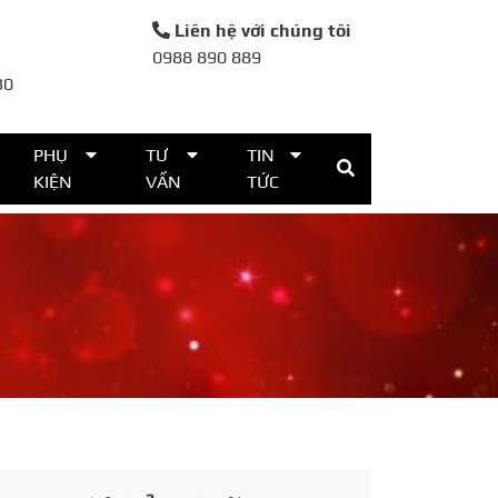
Liên hệ với chúng tôi
0988 890 889
30
PHỤ
TƯ
TIN
KIỆN
VẤN
TỨC