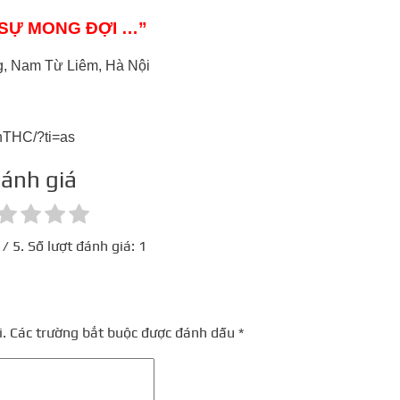
Ả SỰ MONG ĐỢI …”
, Nam Từ Liêm, Hà Nội
hTHC/?ti=as
ánh giá
/ 5. Số lượt đánh giá:
1
.
Các trường bắt buộc được đánh dấu
*