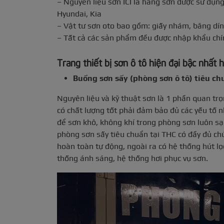
– Nguyên liệu sơn ICI là hãng sơn được sử dụng
Hyundai, Kia
– Vật tư sơn oto bao gồm: giấy nhám, băng dí
– Tất cả các sản phẩm đều được nhập khẩu ch
Trang thiết bị sơn ô tô hiện đại bậc nhất
Buồng sơn sấy (phòng sơn ô tô) tiêu ch
Nguyên liệu và kỹ thuật sơn là 1 phần quan tr
có chất lượng tốt phải đảm bảo đủ các yếu tố nh
để sơn khô, không khí trong phòng sơn luôn sạ
phòng sơn sấy tiêu chuẩn tại THC có đầy đủ ch
hoàn toàn tự động, ngoài ra có hệ thống hút lọ
thống ánh sáng, hệ thống hơi phục vụ sơn.