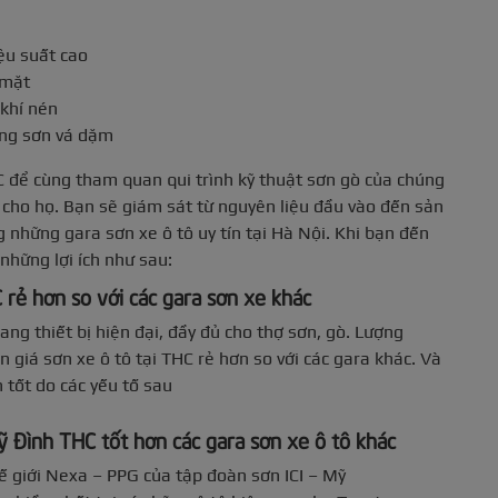
ệu suất cao
 mặt
 khí nén
hống sơn vá dặm
để cùng tham quan qui trình kỹ thuật sơn gò của chúng
 cho họ. Bạn sẽ giám sát từ nguyên liệu đầu vào đến sản
 những gara sơn xe ô tô uy tín tại Hà Nội. Khi bạn đến
những lợi ích như sau:
 rẻ hơn so với các gara sơn xe khác
ang thiết bị hiện đại, đầy đủ cho thợ sơn, gò. Lượng
 giá sơn xe ô tô tại THC rẻ hơn so với các gara khác. Và
 tốt do các yếu tố sau
ỹ Đình THC tốt hơn các gara sơn xe ô tô khác
 giới Nexa – PPG của tập đoàn sơn ICI – Mỹ