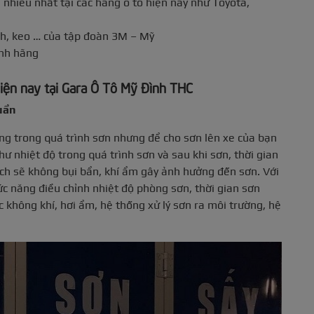
 nhiều nhất tại các hãng ô tô hiện nay như Toyota,
nh, keo … của tập đoàn 3M – Mỹ
ính hãng
 hiện nay tại Gara Ô Tô Mỹ Đình THC
uẩn
ọng trong quá trình sơn nhưng để cho sơn lên xe của bạn
ư nhiệt độ trong quá trình sơn và sau khi sơn, thời gian
ch sẽ không bụi bẩn, khí ẩm gây ảnh hưởng đến sơn. Với
ức năng điều chỉnh nhiệt độ phòng sơn, thời gian sơn
c không khí, hơi ẩm, hệ thống xử lý sơn ra môi trường, hệ