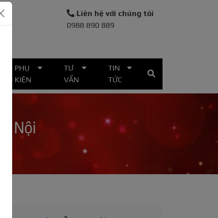
Liên hệ với chúng tôi
0988 890 889
30
PHỤ
TƯ
TIN
KIỆN
VẤN
TỨC
Hà Nội