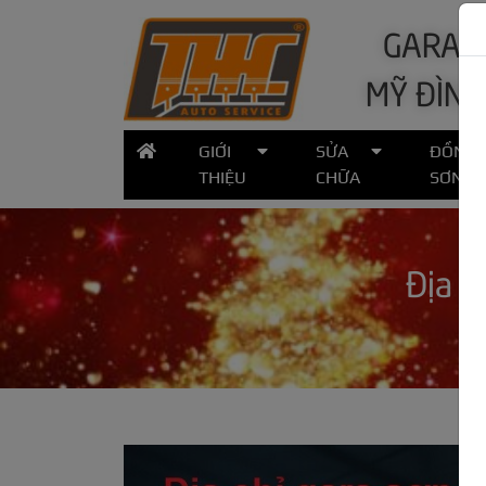
GARA Ô
MỸ ĐÌNH
GIỚI
SỬA
ĐỒNG
THIỆU
CHỮA
SƠN
Địa c