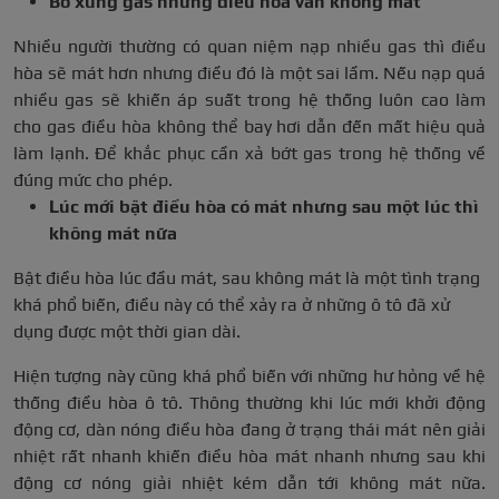
Bổ xung gas nhưng điều hòa vẫn không mát
Nhiều người thường có quan niệm nạp nhiều gas thì điều
hòa sẽ mát hơn nhưng điều đó là một sai lầm. Nếu nạp quá
nhiều gas sẽ khiến áp suất trong hệ thống luôn cao làm
cho gas điều hòa không thể bay hơi dẫn đến mất hiệu quả
làm lạnh. Để khắc phục cần xả bớt gas trong hệ thống về
đúng mức cho phép.
Lúc mới bật điều hòa có mát nhưng sau một lúc thì
không mát nữa
Bật điều hòa lúc đầu mát, sau không mát là một tình trạng
khá phổ biến, điều này có thể xảy ra ở những ô tô đã xử
dụng được một thời gian dài.
Hiện tượng này cũng khá phổ biến với những hư hỏng về hệ
thống điều hòa ô tô. Thông thường khi lúc mới khởi động
động cơ, dàn nóng điều hòa đang ở trạng thái mát nên giải
nhiệt rất nhanh khiến điều hòa mát nhanh nhưng sau khi
động cơ nóng giải nhiệt kém dẫn tới không mát nữa.