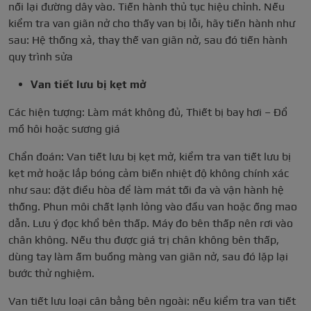
nối lại đường dây vào. Tiến hành thủ tục hiệu chỉnh. Nếu
kiểm tra van giãn nở cho thấy van bị lỗi, hãy tiến hành như
sau: Hệ thống xả, thay thế van giãn nở, sau đó tiến hành
quy trình sửa
Van tiết lưu bị kẹt mở
Các hiện tượng: Làm mát không đủ, Thiết bị bay hơi – Đổ
mồ hôi hoặc sương giá
Chẩn đoán: Van tiết lưu bị kẹt mở, kiểm tra van tiết lưu bị
kẹt mở hoặc lắp bóng cảm biến nhiệt độ không chính xác
như sau: đặt điều hòa để làm mát tối đa và vận hành hệ
thống. Phun môi chất lạnh lỏng vào đầu van hoặc ống mao
dẫn. Lưu ý đọc khổ bên thấp. Máy đo bên thấp nên rơi vào
chân không. Nếu thu được giá trị chân không bên thấp,
dùng tay làm ấm buồng màng van giãn nở, sau đó lặp lại
bước thử nghiệm.
Van tiết lưu loại cân bằng bên ngoài: nếu kiểm tra van tiết