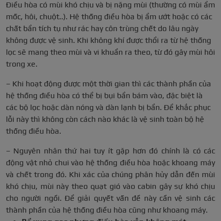
Điều hòa có mùi khó chịu và bị nặng mùi (thường có mùi ẩm
mốc, hôi, chuột..). Hệ thống điều hòa bị ẩm ướt hoặc có các
chất bẩn tích tụ như rác hay côn trùng chết do lâu ngày
không được vệ sinh. Khi không khí được thổi ra từ hệ thống
lọc sẽ mang theo mùi và vi khuẩn ra theo, từ đó gây mùi hôi
trong xe.
– Khi hoạt động được một thời gian thì các thành phần của
hệ thống điều hòa có thể bị bụi bẩn bám vào, đặc biệt là
các bộ lọc hoặc dàn nóng và dàn lạnh bị bẩn. Để khắc phục
lỗi này thì không còn cách nào khác là vệ sinh toàn bộ hệ
thống điều hòa.
– Nguyên nhân thứ hai tuy ít gặp hơn đó chính là có các
động vật nhỏ chui vào hệ thống điều hòa hoặc khoang máy
và chết trong đó. Khi xác của chúng phân hủy dẫn đến mùi
khó chịu, mùi này theo quạt gió vào cabin gây sự khó chịu
cho người ngồi. Để giải quyết vấn đề này cần vệ sinh các
thành phần của hệ thống điều hòa cũng như khoang máy.