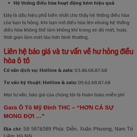
Hệ thống điều hòa hoạt động kém hiệu quả
Đây là dấu hiệu phổ biến nhất cho thấy hệ thống điều hòa
của bạn bị hỏng. Khi bạn mở điều hòa lên nhưng hệ thống
điều hòa không thể làm không khí trong xe đủ mát, hoặc
thời gian làm mát lâu hơn bình thường.
Liên hệ báo giá và tư vấn về hư hỏng điều
hòa ô tô
Cố vấn dịch vụ: Hotline & zalo
: 03.48.68.87.68
Tư vấn kỹ thuật: Hotline & zalo:
09.62.68.87.68
Mọi tư vấn, báo giá của chúng tôi là hoàn toàn miễn phí
Gara Ô Tô Mỹ Đình THC – “HƠN CẢ SỰ
MONG ĐỢI …”
Địa chỉ:
Số 587&589 Phúc Diễn, Xuân Phương, Nam Từ
Liêm, Hà Nội