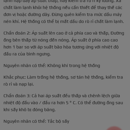
lạnh nạp đầy áp suất thấp, hãy kiểm tra rò rỉ kỹ lưỡng. Xả
chất làm lạnh khỏi hệ thống nếu cần thiết để thay thế các
đơn vị hoặc đường dây. Đừng quên kiểm tra mức dầu máy
nén khí. Hệ thống có thể bị mất dầu do rò rỉ chất làm lạnh.
Chẩn đoán 2: Áp suất lên cao ở cả phía cao và thấp, Đường
ống bên thấp từ nóng đến nóng. Áp suất ở phía cao cao
hơn 1 bar so với áp suất bão hòa tương ứng với nhiệt độ
đầu ra của bình ngưng.
Nguyên nhân có thể: Không khí trong hệ thống
Khắc phục: Làm trống hệ thống, sơ tán hệ thống, kiểm tra
rò rỉ và nạp lại.
Chẩn đoán 3: Cả hai áp suất đều thấp và chênh lệch giữa
nhiệt độ đầu vào / đầu ra hơn 5 ° C. Có thể đường ống sau
khi sấy khô bị đóng băng.
Nguyên nhân có thể: Tắc bộ sấy