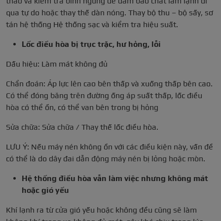
tháo và kiểm tra bình ngưng để đảm bảo chất làm lạnh đi
qua tự do hoặc thay thế dàn nóng. Thay bộ thu – bộ sấy, sơ
tán hệ thống Hệ thống sạc và kiểm tra hiệu suất.
Lốc điều hòa bị trục trặc, hư hỏng, lỗi
Dấu hiệu: Làm mát không đủ
Chẩn đoán: Áp lực lên cao bên thấp và xuống thấp bên cao.
Có thể đóng băng trên đường ống áp suất thấp, lốc điều
hòa có thể ồn, có thể van bên trong bị hỏng
Sửa chữa: Sửa chữa / Thay thế lốc điều hòa.
LƯU Ý: Nếu máy nén không ồn với các điều kiện này, vấn đề
có thể là do dây đai dẫn động máy nén bị lỏng hoặc mòn.
Hệ thống điều hòa vẫn làm việc nhưng không mát
hoặc gió yếu
Khí lạnh ra từ cửa gió yếu hoặc không đều cũng sẽ làm