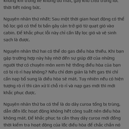
không khí trong xe không đủ mát, gây khó chịu trong lúc
thời tiết nóng bức.
Nguyên nhân thứ nhất: Sau một thời gian hoạt động có thể
bộ lọc gió có thể bị bẩn gây cản trở gió từ quạt gió vào
cabin. Để khắc phục lỗi này chỉ cần lấy lọc gió và vệ sinh
sạch là được.
Nguyên nhân thứ hai có thể do gas điều hòa thiếu. Khi bạn
gặp trường hợp này hãy nhờ đến sự giúp đỡ của những
người thợ có chuyên môn xem hệ thống điều hòa của bạn
có bị rò rỉ hay không? Nếu chỉ đơn giản là hết gas thì chỉ
cần nạp bổ sung là điều hòa sẽ mát. Tuy nhiên nếu có hiện
tượng rò rỉ thì càn xử lí chỗ rò rỉ và nạp gas mới thì mới
khắc phục được.
Nguyên nhân thứ ba có thể là do dây curoa tổng bị trùng,
dẫn đến lốc hoạt động không hết công suất nên điều hòa
không mát. Để khắc phục ta cần thay dây curoa mới đồng
thời kiểm tra hoạt động của lốc điều hòa để chắc chắn nó