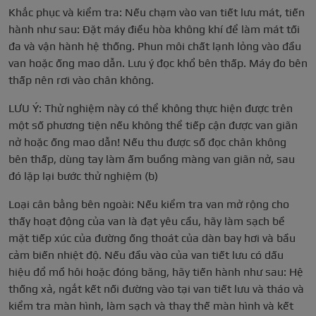
Khắc phục và kiểm tra: Nếu chạm vào van tiết lưu mát, tiến
hành như sau: Đặt máy điều hòa không khí để làm mát tối
đa và vận hành hệ thống. Phun môi chất lạnh lỏng vào đầu
van hoặc ống mao dẫn. Lưu ý đọc khổ bên thấp. Máy đo bên
thấp nên rơi vào chân không.
LƯU Ý: Thử nghiệm này có thể không thực hiện được trên
một số phương tiện nếu không thể tiếp cận được van giãn
nở hoặc ống mao dẫn! Nếu thu được số đọc chân không
bên thấp, dùng tay làm ấm buồng màng van giãn nở, sau
đó lặp lại bước thử nghiệm (b)
Loại cân bằng bên ngoài: Nếu kiểm tra van mở rộng cho
thấy hoạt động của van là đạt yêu cầu, hãy làm sạch bề
mặt tiếp xúc của đường ống thoát của dàn bay hơi và bầu
cảm biến nhiệt độ. Nếu đầu vào của van tiết lưu có dấu
hiệu đổ mồ hôi hoặc đóng băng, hãy tiến hành như sau: Hệ
thống xả, ngắt kết nối đường vào tại van tiết lưu và tháo và
kiểm tra màn hình, làm sạch và thay thế màn hình và kết