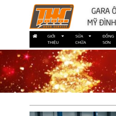
GARA Ô
MỸ ĐÌNH
GIỚI
SỬA
ĐỒNG
THIỆU
CHỮA
SƠN