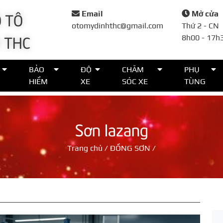
 TÔ
Email
Mở cửa
otomydinhthc@gmail.com
Thứ 2 - CN
 THC
8h00 - 17h
Đặt lịch
BẢO
ĐỘ
CHĂM
PHỤ
HIỂM
XE
SÓC XE
TÙNG
Họ tên*
Sơn lazang
Số điện thoại*
Trang chủ
/
ĐỒNG SƠN
/
Thời gian*
Lời nhắn