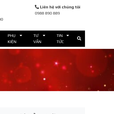
Liên hệ với chúng tôi
0988 890 889
30
PHỤ
TƯ
TIN
KIỆN
VẤN
TỨC