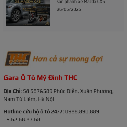
sơn phanh xe Mazda CX5
26/05/2025
Gara Ô Tô Mỹ Đình THC
Địa Chỉ
: Số 587&589 Phúc Diễn, Xuân Phương,
Nam Từ Liêm, Hà Nội
Hotline cứu hộ ô tô 24/7
: 0988.890.889 –
09.62.68.87.68