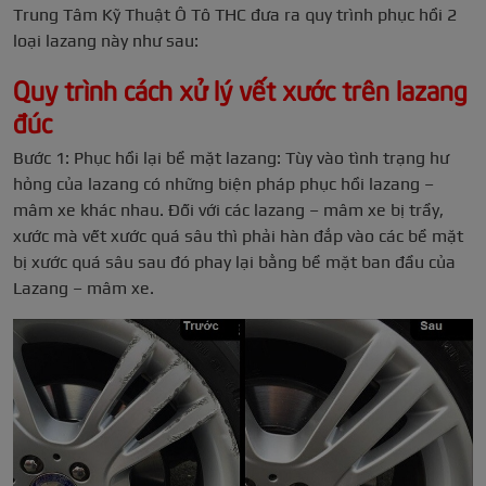
Trung Tâm Kỹ Thuật Ô Tô THC đưa ra quy trình phục hồi 2
loại lazang này như sau:
Quy trình cách xử lý vết xước trên lazang
đúc
Bước 1: Phục hồi lại bề mặt lazang: Tùy vào tình trạng hư
hỏng của lazang có những biện pháp phục hồi lazang –
mâm xe khác nhau. Đối với các lazang – mâm xe bị trầy,
xước mà vết xước quá sâu thì phải hàn đắp vào các bề mặt
bị xước quá sâu sau đó phay lại bằng bề mặt ban đầu của
Lazang – mâm xe.