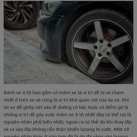
Bánh xe ô tô bao gồm có mâm xe là vị trí dễ bị va chạm
nhất ở trên xe và cũng là vị trí khó quan sát của lái xe. Khi
lái xe để ghép sát vào lề đường có bậc hoặc có điểm gờ là
những vị trí dễ gây xước mâm xe ô tô nhất đây có thể coi là
nguyên nhân phổ biến nhất, ngoài ra có thể do khi thay lốp
và ra vào lốp không cẩn thận khiến lazang bị xước. Một số
nguyên nhân khác ít gặp hơn đó là do đá văng vào lazang