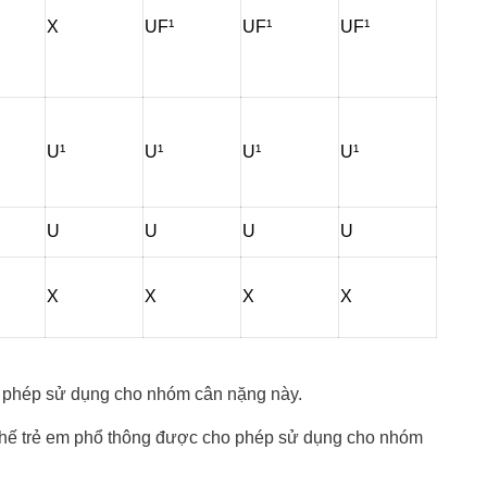
X
UF¹
UF¹
UF¹
U¹
U¹
U¹
U¹
U
U
U
U
X
X
X
X
 phép sử dụng cho nhóm cân nặng này.
ghế trẻ em phổ thông được cho phép sử dụng cho nhóm