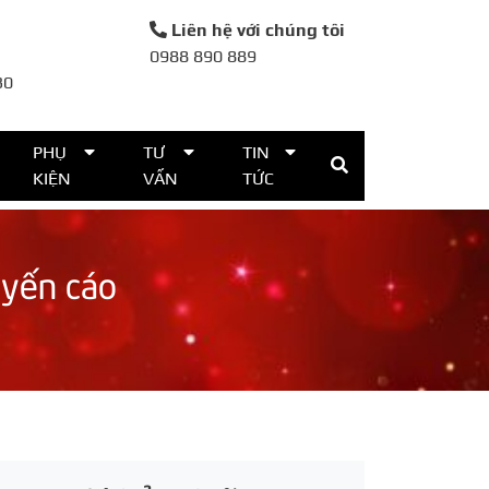
Liên hệ với chúng tôi
0988 890 889
30
PHỤ
TƯ
TIN
KIỆN
VẤN
TỨC
uyến cáo