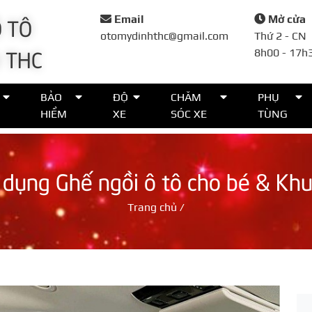
 TÔ
Email
Mở cửa
otomydinhthc@gmail.com
Thứ 2 - CN
 THC
8h00 - 17h
Đặt lịch
BẢO
ĐỘ
CHĂM
PHỤ
HIỂM
XE
SÓC XE
TÙNG
Họ tên*
 dụng Ghế ngồi ô tô cho bé & Kh
Số điện thoại*
Trang chủ
/
Thời gian*
Lời nhắn