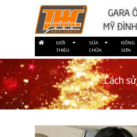
GARA Ô
MỸ ĐÌNH
GIỚI
SỬA
ĐỒNG
THIỆU
CHỮA
SƠN
Cách sử