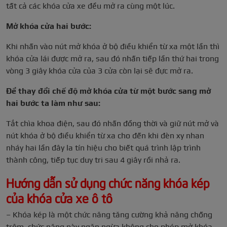
tất cả các khóa cửa xe đều mở ra cùng một lúc.
Mở khóa cửa hai bước:
Khi nhấn vào nút mở khóa ở bộ điều khiển từ xa một lần thì
khóa cửa lái được mở ra, sau đó nhấn tiếp lần thứ hai trong
vòng 3 giây khóa cửa của 3 cửa còn lại sẽ đực mở ra.
Để thay đổi chế độ mở khóa cửa từ một bước sang mở
hai bước ta làm như sau:
Tắt chìa khoa điện, sau đó nhấn đồng thời và giữ nút mở và
nút khóa ở bộ điều khiển từ xa cho đến khi đèn xy nhan
nháy hai lần đây la tín hiệu cho biết quá trình lập trình
thành công, tiếp tục duy tri sau 4 giây rồi nhả ra.
Hướng dẫn sử dụng chức năng khóa kép
của khóa cửa xe ô tô
– Khóa kép là một chức năng tăng cường khả năng chống
trộm, chức năng này ngăn ngừa không cho phép mở khóa