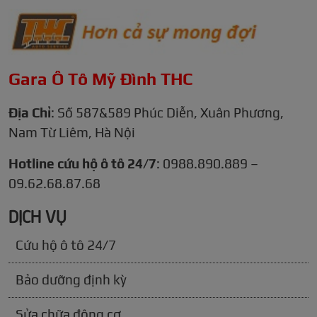
Gara Ô Tô Mỹ Đình THC
Địa Chỉ
: Số 587&589 Phúc Diễn, Xuân Phương,
Nam Từ Liêm, Hà Nội
Hotline cứu hộ ô tô 24/7
: 0988.890.889 –
09.62.68.87.68
DỊCH VỤ
Cứu hộ ô tô 24/7
Bảo dưỡng định kỳ
Sửa chữa động cơ