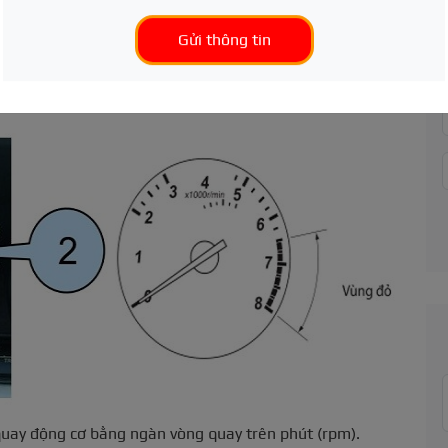
Gửi thông tin
 quay động cơ bằng ngàn vòng quay trên phút (rpm).