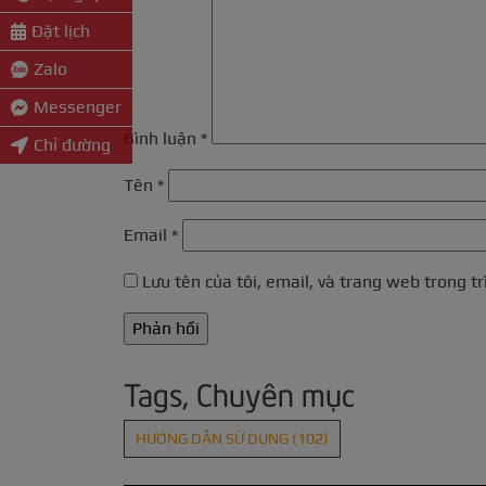
Đặt lịch
Zalo
Messenger
Bình luận
*
Chỉ đường
Tên
*
Email
*
Lưu tên của tôi, email, và trang web trong tr
Tags, Chuyên mục
HƯỚNG DẪN SỬ DỤNG
(102)