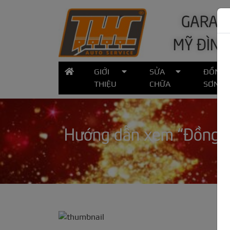
GARA Ô
MỸ ĐÌNH
GIỚI
SỬA
ĐỒNG
THIỆU
CHỮA
SƠN
Hướng dẫn xem “Đồng hồ 