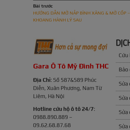
Bài trước
HƯỚNG DẪN MỞ NẮP BÌNH XĂNG & MỞ CỐP –
KHOANG HÀNH LÝ SAU
DỊC
Cứu 
Gara Ô Tô Mỹ Đình THC
Bảo 
Địa Chỉ
: Số 587&589 Phúc
Sửa 
Diễn, Xuân Phương, Nam Từ
Liêm, Hà Nội
Sửa 
Hotline cứu hộ ô tô 24/7
:
Sửa 
0988.890.889 –
09.62.68.87.68
Sửa 