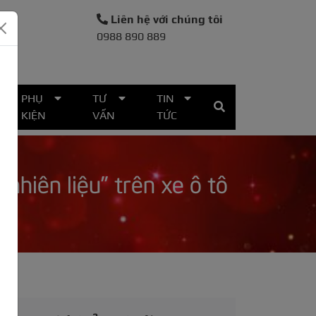
Liên hệ với chúng tôi
0988 890 889
30
PHỤ
TƯ
TIN
KIỆN
VẤN
TỨC
nhiên liệu” trên xe ô tô