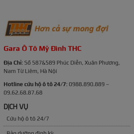
Gara Ô Tô Mỹ Đình THC
Địa Chỉ
: Số 587&589 Phúc Diễn, Xuân Phương,
Nam Từ Liêm, Hà Nội
Hotline cứu hộ ô tô 24/7
: 0988.890.889 –
09.62.68.87.68
DỊCH VỤ
Cứu hộ ô tô 24/7
Bảo dưỡng định kỳ