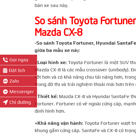
bán xe sau này.
So sánh Toyota Fortune
Mazda CX-8
-So sánh Toyota Fortuner, Hyundai SantaFe 
giữa ba mẫu xe nà
y:
Gọi ngay
+Loại hình xe:
Toyota Fortuner là một SUV thu
Mazda CX-8 là các mẫu crossover (unibody). Đi
Đặt lịch
tốt hơn và có khả năng chịu tải nặng hơn, tron
Zalo
trong đô thị và trải nghiệm thoải mái hơn trên
Messenger
+Thiết kế:
Mazda CX-8 và Hyundai SantaFe thườn
Chỉ đường
Fortuner. Fortuner có vẻ ngoài cứng cáp, mạn
định hình hơn.
+Khả năng vận hành:
Toyota Fortuner vượt trộ
khung gầm cứng cáp. SantaFe và CX-8 có trọng 