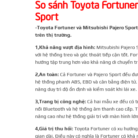
So sánh Toyota Fortuner
Sport
-Toyota Fortuner và Mitsubishi Pajero Spor
trên thị trường.
1,Khả năng vượt địa hình:
Mitsubishi Pajero 
với hệ thống treo và góc thoát tiếp cận tốt. Fo
hướng tập trung hơn vào khả năng di chuyển tr
2,An toàn:
Cả Fortuner và Pajero Sport đều được
hệ thống phanh ABS, EBD và cân bằng điện tử. 
năng duy trì độ ổn định và kiểm soát khi lái xe.
3,Trang bị công nghệ:
Cả hai mẫu xe đều có t
nối Bluetooth và hệ thống âm thanh cao cấp. T
nâng cao như hệ thống giải trí với màn hình lớ
4,Giá trị thu hồi:
Toyota Fortuner có xu hướng g
gian dài. Điều này có nghĩa là Fortuner có khả 