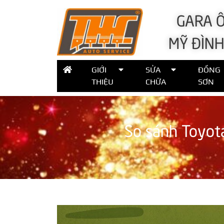
GARA Ô
MỸ ĐÌNH
GIỚI
SỬA
ĐỒNG
THIỆU
CHỮA
SƠN
So sánh Toyot