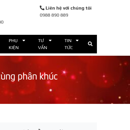
Liên hệ với chúng tôi
0988 890 889
30
PHỤ
TƯ
TIN
KIỆN
VẤN
TỨC
cùng phân khúc