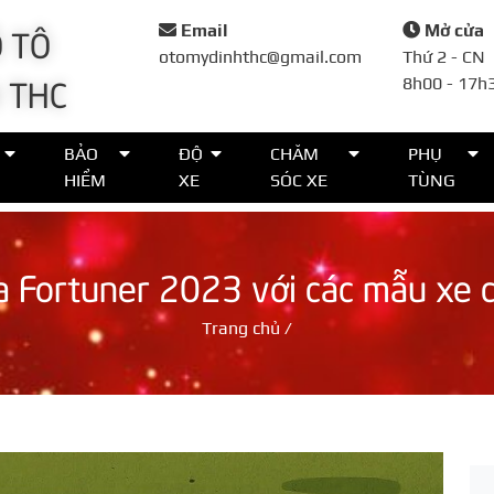
 TÔ
Email
Mở cửa
otomydinhthc@gmail.com
Thứ 2 - CN
 THC
8h00 - 17h
Đặt lịch
BẢO
ĐỘ
CHĂM
PHỤ
HIỂM
XE
SÓC XE
TÙNG
Họ tên*
a Fortuner 2023 với các mẫu xe 
Số điện thoại*
Trang chủ
/
Thời gian*
Lời nhắn