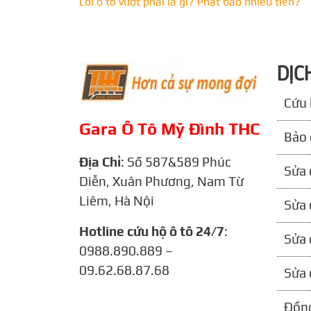
Lỗi ô tô vượt phải là gì? Phạt bao nhiêu tiền?
DỊC
Cứu 
Gara Ô Tô Mỹ Đình THC
Bảo 
Địa Chỉ
: Số 587&589 Phúc
Sửa 
Diễn, Xuân Phương, Nam Từ
Liêm, Hà Nội
Sửa 
Hotline cứu hộ ô tô 24/7
:
Sửa 
0988.890.889 –
09.62.68.87.68
Sửa 
Đồng