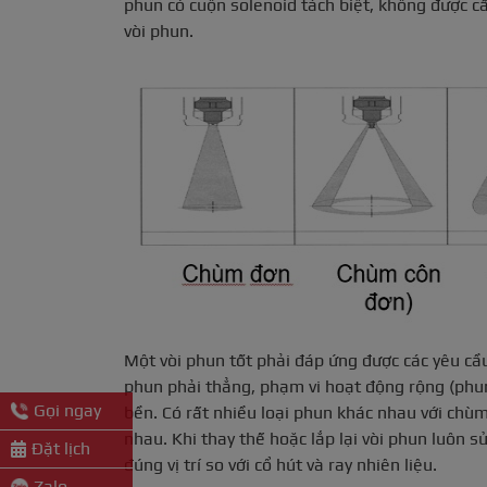
phun có cuộn solenoid tách biệt, không được cấ
vòi phun.
Một vòi phun tốt phải đáp ứng được các yêu cầu
phun phải thẳng, phạm vi hoạt động rộng (phun 
Gọi ngay
bền. Có rất nhiều loại phun khác nhau với chù
nhau. Khi thay thế hoặc lắp lại vòi phun luôn 
Đặt lịch
đúng vị trí so với cổ hút và ray nhiên liệu.
Zalo