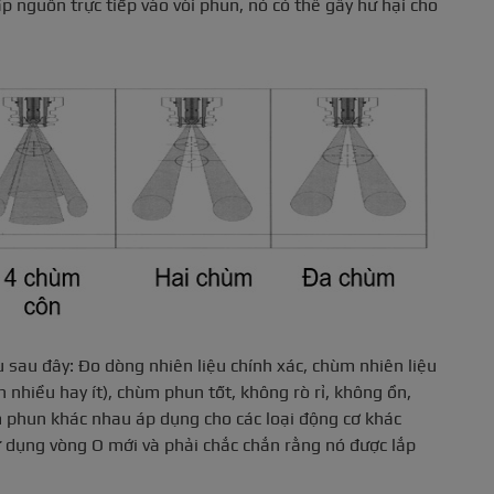
p nguồn trực tiếp vào vòi phun, nó có thể gây hư hại cho
 sau đây: Đo dòng nhiên liệu chính xác, chùm nhiên liệu
nhiều hay ít), chùm phun tốt, không rò rỉ, không ồn,
m phun khác nhau áp dụng cho các loại động cơ khác
sử dụng vòng O mới và phải chắc chắn rằng nó được lắp