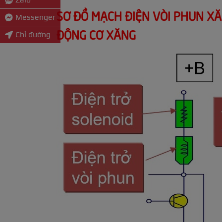
SƠ ĐỒ MẠCH ĐIỆN VÒI PHUN X
Messenger
ĐỘNG CƠ XĂNG
Chỉ đường