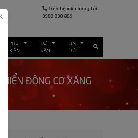
Liên hệ với chúng tôi
0988 890 889
30
PHỤ
TƯ
TIN
KIỆN
VẤN
TỨC
 KHIỂN ĐỘNG CƠ XĂNG