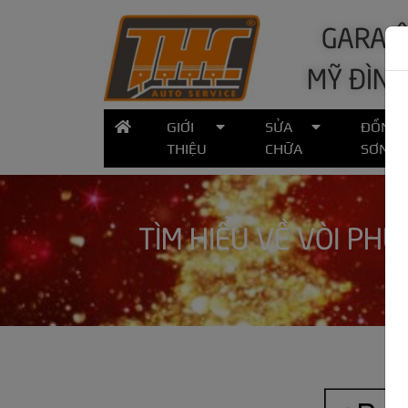
GARA Ô
MỸ ĐÌNH
GIỚI
SỬA
ĐỒNG
THIỆU
CHỮA
SƠN
TÌM HIỂU VỀ VÒI PH