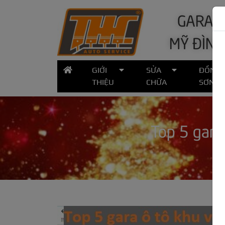
GARA Ô
MỸ ĐÌNH
GIỚI
SỬA
ĐỒNG
THIỆU
CHỮA
SƠN
Top 5 gara