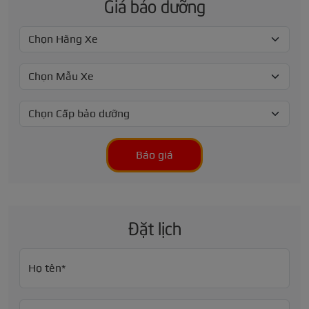
Giá bảo dưỡng
Báo giá
Đặt lịch
Họ tên*