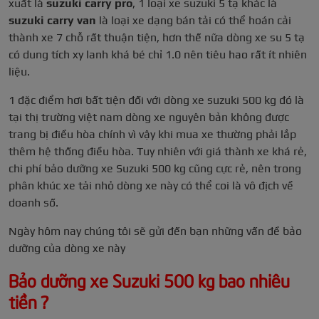
xuất là
suzuki carry pro
, 1 loại xe suzuki 5 tạ khác là
suzuki carry van
là loại xe dạng bán tải có thể hoán cải
thành xe 7 chỗ rất thuận tiện, hơn thế nữa dòng xe su 5 tạ
có dung tích xy lanh khá bé chỉ 1.0 nên tiêu hao rất ít nhiên
liệu.
1 đặc điểm hơi bất tiện đối với dòng xe suzuki 500 kg đó là
tại thị trường việt nam dòng xe nguyên bản không được
trang bị điều hòa chính vì vậy khi mua xe thường phải lắp
thêm hệ thống điều hòa. Tuy nhiên với giá thành xe khá rẻ,
chi phí bảo dưỡng xe Suzuki 500 kg cũng cực rẻ, nên trong
phân khúc xe tải nhỏ dòng xe này có thể coi là vô địch về
doanh số.
Ngày hôm nay chúng tôi sẽ gửi đến bạn những vấn đề bảo
dưỡng của dòng xe này
Bảo dưỡng xe Suzuki 500 kg bao nhiêu
tiền ?