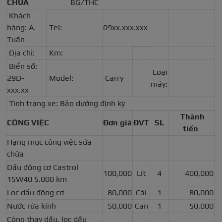
CHỮA
BG/THC
Khách
hàng: A.
Tel:
09xx.xxx.xxx
Tuấn
Địa chỉ:
Km:
Biển số:
Loại
29D-
Model:
Carry
máy:
xxx.xx
Tình trạng xe: Bảo dưỡng định kỳ
Thành
CÔNG VIỆC
Đơn giá
ĐVT
SL
tiền
Hạng mục công việc sửa
chữa
Dầu động cơ Castrol
100,000
Lít
4
400,000
15W40 5.000 km
Lọc dầu động cơ
80,000
Cái
1
80,000
Nước rửa kính
50,000
Can
1
50,000
Công thay dầu, lọc dầu