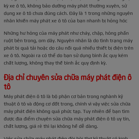
kỳ xe ô tô, không bảo dưỡng máy phát thường xuyên, sử
dụng xe ô tô chưa đúng cách. Đây là 1 trong những nguyên
nhân khiến máy phát xe ô tô của bạn nhanh bị hỏng hóc
Những hư hỏng của máy phát như cháy, chập, hỏng phần
ruột bên trong, om dây. Nguyên nhân là do tình trạng máy
phát bị quá tải hoặc do câu nối quá nhiều thiết bị điện trên
xe ô tô. Ngoài ra có thể do bạn sử dụng bình ắc quy kém
chất lượng, không thay thế bình ắc quy định kỳ.
Địa chỉ chuyên sửa chữa máy phát điện ô
tô
Máy phát điện ô tô là bộ phận cơ bản trong nghành kỹ
thuật ô tô và động cơ đốt trong, chính vì vậy việc sửa chữa
máy phát điện không quá phức tạp. Tuy nhiên để bạn tìm
được địa điểm chuyên sửa chữa máy phát điện ô tô uy tín,
chất lượng, giá rẻ thì lại không hề dễ dàng.
Việc sửa chữa máy phát điện đòi hòi thợ kỹ thuật có kinh