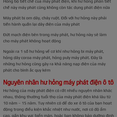
Hỏng bộ tiết chế của máy phát điện, khi hư hỏng phần tiết
chế này máy phát cũng không còn tác dụng phát điện nữa
Máy phát bị om dây, cháy ruột. Đối với hư hỏng này phải
tiến hành quấn lại dây điện của máy phát
Đứt mạch điện bên trong máy phát, hư hỏng này sẽ làm
cho máy phát không hoạt động
Ngoài ra 1 số hư hỏng về cơ khí như hỏng bi máy phát,
hỏng dây coroa máy phát, hỏng puly máy phát. Đây là
những hư hỏng cũng gây ra khả năng nạp điện của máy
phát cho bình ắc quy kém
Nguyên nhân hư hỏng máy phát điện ô tô
Hư hỏng của máy phát điện có rất nhiều nguyên nhân khác
nhau, thông thường tuổi thọ của máy phát điện khá lâu từ
10 năm – 15 năm. Tuy nhiên có để do xe ô tô của bạn hoạt
động trong điều kiện khắc nhiệt như nước, nơi có độ ẩm
cao, gần khu vực biển mặn, hoặc bạn không bảo dưỡng định