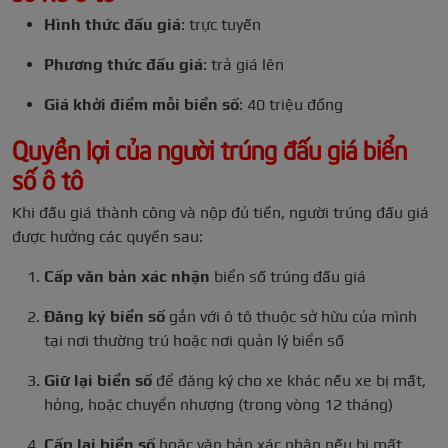
Hình thức đấu giá
: trực tuyến
Phương thức đấu giá
: trả giá lên
Giá khởi điểm mỗi biển số
: 40 triệu đồng
Quyền lợi của người trúng đấu giá biển
số ô tô
Khi đấu giá thành công và nộp đủ tiền, người trúng đấu giá
được hưởng các quyền sau:
Cấp văn bản xác nhận
biển số trúng đấu giá
Đăng ký biển số
gắn với ô tô thuộc sở hữu của mình
tại nơi thường trú hoặc nơi quản lý biển số
Giữ lại biển số
để đăng ký cho xe khác nếu xe bị mất,
hỏng, hoặc chuyển nhượng (trong vòng 12 tháng)
Cấp lại biển số
hoặc văn bản xác nhận nếu bị mất,