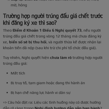
mờ, hỏng
Trường hợp người trúng đấu giá chết trước
khi đăng ký xe thì sao?
Theo
Điểm đ Khoản 1 Điều 6 Nghị quyết 73
, nếu người
trúng đấu giá chết trong vòng 12 tháng mà chưa đăng ký
xe,
biển số sẽ bị thu hồi
, và người thừa kế được nhận lại
khoản tiền đã nộp (sau khi trừ chi phí tổ chức đấu giá).
Tuy nhiên, Nghị quyết hiện
chưa làm rõ
trường hợp người
trúng đấu giá:
Mất tích
Bị truy tố, tạm giam hoặc đang thi hành án
Bị hạn chế năng lực hành vi dân sự
=> Câu hỏi đặt ra: Liệu các tình huống này có được hướng
dẫn rõ ràng trong
Nghị định hướng dẫn sắp ban hành
?