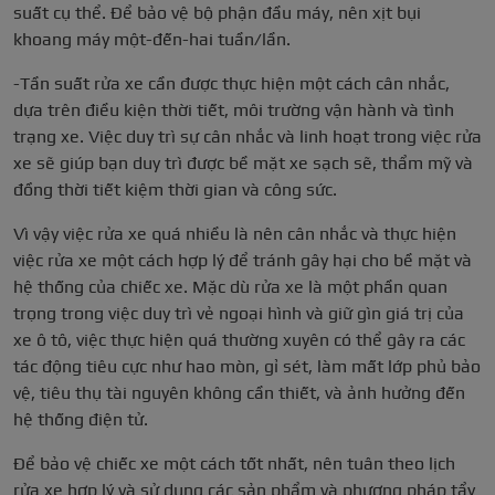
suất cụ thể. Để bảo vệ bộ phận đầu máy, nên xịt bụi
khoang máy một-đến-hai tuần/lần.
-Tần suất rửa xe cần được thực hiện một cách cân nhắc,
dựa trên điều kiện thời tiết, môi trường vận hành và tình
trạng xe. Việc duy trì sự cân nhắc và linh hoạt trong việc rửa
xe sẽ giúp bạn duy trì được bề mặt xe sạch sẽ, thẩm mỹ và
đồng thời tiết kiệm thời gian và công sức.
Vì vậy việc rửa xe quá nhiều là nên cân nhắc và thực hiện
việc rửa xe một cách hợp lý để tránh gây hại cho bề mặt và
hệ thống của chiếc xe. Mặc dù rửa xe là một phần quan
trọng trong việc duy trì vẻ ngoại hình và giữ gìn giá trị của
xe ô tô, việc thực hiện quá thường xuyên có thể gây ra các
tác động tiêu cực như hao mòn, gỉ sét, làm mất lớp phủ bảo
vệ, tiêu thụ tài nguyên không cần thiết, và ảnh hưởng đến
hệ thống điện tử.
Để bảo vệ chiếc xe một cách tốt nhất, nên tuân theo lịch
rửa xe hợp lý và sử dụng các sản phẩm và phương pháp tẩy