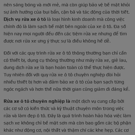
nên sáng bóng và mới mẻ, mà còn giúp bảo vệ bề mặt khỏi
sự ảnh hưởng của bụi bẩn, cặn bã và tác động của thời tiết.
Dịch vụ rửa xe ô tô
là loại hình kinh doanh mà công việc
chính đó là làm sạch bề mặt bên ngoài của xe ô tô. Đa số
hiện nay mọi người đều đến các tiệm rửa xe nhưng để tìm
được nơi rửa xe ưng ý thực sự là điều không hề dễ.
Đối với các quy trình rửa xe ô tô thông thường bạn chỉ cần
có thiết bị, dụng cụ thông thường như máy rửa xe, giẻ lau,
dung dịch rửa xe là bạn hoàn toàn có thể thực hiện được.
Tuy nhiên đối với quy rửa xe ô tô chuyên nghiệp đòi hỏi
nhiều thiết bị hơn và đảm bảo xe ô tô của bạn sạch từng
ngóc ngách và hơn thế nữa thời gian cũng giảm đi đáng kể.
Rửa xe ô tô chuyên nghiệp là
một dịch vụ cung cấp bởi
các cơ sở có kiến thức và kỹ thuật chuyên môn trong việc
rửa và làm đẹp ô tô. Đây là quá trình hoàn hảo hóa việc làm
sạch xe không chỉ bề mặt sơn mà còn bao gồm các bộ phận
khác như động cơ, nội thất và thậm chí các khe hẹp. Các cơ