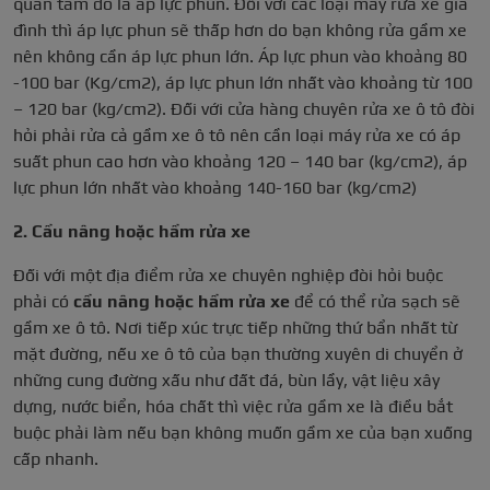
quan tâm đó là áp lực phun. Đối với các loại máy rửa xe gia
đình thì áp lực phun sẽ thấp hơn do bạn không rửa gầm xe
nên không cần áp lực phun lớn. Áp lực phun vào khoảng 80
-100 bar (Kg/cm2), áp lực phun lớn nhất vào khoảng từ 100
– 120 bar (kg/cm2). Đối với cửa hàng chuyên rửa xe ô tô đòi
hỏi phải rửa cả gầm xe ô tô nên cần loại máy rửa xe có áp
suất phun cao hơn vào khoảng 120 – 140 bar (kg/cm2), áp
lực phun lớn nhất vào khoảng 140-160 bar (kg/cm2)
2. Cầu nâng hoặc hầm rửa xe
Đối với một địa điểm rửa xe chuyên nghiệp đòi hỏi buộc
phải có
cầu nâng hoặc hầm rửa xe
để có thể rửa sạch sẽ
gầm xe ô tô. Nơi tiếp xúc trực tiếp những thứ bẩn nhất từ
mặt đường, nếu xe ô tô của bạn thường xuyên di chuyển ở
những cung đường xấu như đất đá, bùn lầy, vật liệu xây
dựng, nước biển, hóa chất thì việc rửa gầm xe là điều bắt
buộc phải làm nếu bạn không muốn gầm xe của bạn xuống
cấp nhanh.