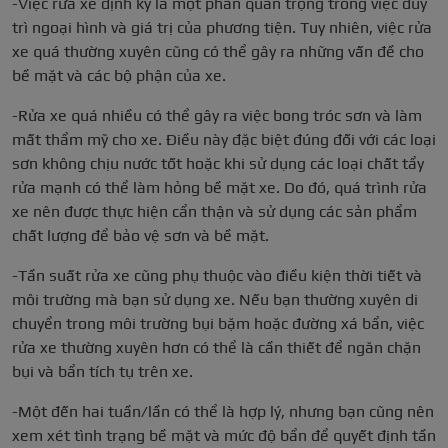
-Việc rửa xe định kỳ là một phần quan trọng trong việc duy
trì ngoại hình và giá trị của phương tiện. Tuy nhiên, việc rửa
xe quá thường xuyên cũng có thể gây ra những vấn đề cho
bề mặt và các bộ phận của xe.
-Rửa xe quá nhiều có thể gây ra việc bong tróc sơn và làm
mất thẩm mỹ cho xe. Điều này đặc biệt đúng đối với các loại
sơn không chịu nước tốt hoặc khi sử dụng các loại chất tẩy
rửa mạnh có thể làm hỏng bề mặt xe. Do đó, quá trình rửa
xe nên được thực hiện cẩn thận và sử dụng các sản phẩm
chất lượng để bảo vệ sơn và bề mặt.
-Tần suất rửa xe cũng phụ thuộc vào điều kiện thời tiết và
môi trường mà bạn sử dụng xe. Nếu bạn thường xuyên di
chuyển trong môi trường bụi bặm hoặc đường xá bẩn, việc
rửa xe thường xuyên hơn có thể là cần thiết để ngăn chặn
bụi và bẩn tích tụ trên xe.
-Một đến hai tuần/lần có thể là hợp lý, nhưng bạn cũng nên
xem xét tình trạng bề mặt và mức độ bẩn để quyết định tần