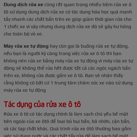
Dung dịch rửa xe
cũng rất quan trọng nhiều tiệm rửa xe ô
tô sử dụng dung dịch rửa xe có tác dụng hóa học quá mạnh
tẩy nhanh các chất bẩn trên xe giúp giảm thời gian rửa cho
1 chiếc xe vì vậy nhưng dung dịch rửa xe đó sẽ gây hư hỏng
cho toàn bộ vỏ xe.
Máy rửa xe tự động
hay còn gọi là buồng rửa xe tự động,
nếu bạn là người kỹ càng trong việc rửa xe ô tô thì bạn
không nên rửa xe bằng máy rửa xe tự động vì máy rửa xe tự
động sẽ không thể rửa hết được tất cả các ngóc ngách bẩn
trên xe, không rửa được gầm xe ô tô. Bạn sẽ nhận thấy
rằng không có bất cứ 1 trung tâm chăm sóc xe nào sử dụng
máy rửa xe tự động
Tác dụng của rửa xe ô tô
Rửa xe ô tô có tác dụng chính là làm sạch chủ yếu bề mặt
bên ngoài của xe ôtô để loại bỏ bụi bẩn, bã nhờn, cặn bẩn,
và các tạp chất khác. Quá trình rửa xe ôtô thường bao gồm
việc sử dụng nước và các chất tẩy rửa để làm sạch bề mặt