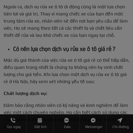
Ngoài ra, dịch vụ rửa xe ô tô di động cũng là một lựa chọn
tiện lợi và giá trị. Thay vì mang chiếc xe của bạn đến một
trung tâm rửa xe, nhân viên sẽ đến nơi bạn yêu cầu để làm
việc. Họ sẽ mang theo tất cả các thiết bị và chất liệu cần
thiết để rửa và lau khô chiếc xe của bạn ngay tại chỗ.
Có nên lựa chọn dịch vụ rửa xe ô tô giá rẻ ?
Mặc dù giá thành của việc rửa xe ô tô giá rẻ có thể hấp dẫn,
điều quan trọng nhất là chúng ta không nên hy sinh chất
lượng cho giá tiền. Khi lựa chọn một dịch vụ rửa xe ô tô giá
rẻ ở Hà Nội, hãy xem xét những yếu tố sau:
Chất lượng dịch vụ:
Đảm bảo rằng nhân viên có kỹ năng và kinh nghiệm để làm
việc một cách chuyên nghiệp. Họ cần biết cách sử dụng các
sản phẩm và thiết bị phù hợp để không gây hại cho xe của
bạn.
Gọi ngay
Đặt lịch
Zalo
Messenger
Chỉ đường