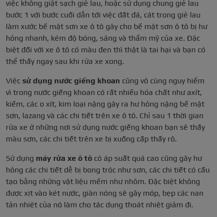
việc không giặt sạch giẻ lau, hoặc sử dụng chung giẻ lau
bước 1 với bước cuối dẫn tới việc đất đá, cát trong giẻ lau
làm xước bề mặt sơn xe ô tô gây cho bề mặt sơn ô tô bị hư
hỏng nhanh, kém độ bóng, sáng và thẩm mỹ của xe. Đặc
biệt đối với xe ô tô có màu đen thì thật là tai hại và bạn có
thể thấy ngay sau khi rửa xe xong.
Việc
sử dụng nước giếng khoan
cũng vô cùng nguy hiểm
vì trong nước giếng khoan có rất nhiều hóa chất như axít,
kiềm, các o xít, kim loại nặng gây ra hư hỏng nặng bề mặt
sơn, lazang và các chi tiết trên xe ô tô. Chỉ sau 1 thời gian
rửa xe ở những nơi sử dụng nước giếng khoan bạn sẽ thấy
màu sơn, các chi tiết trên xe bị xuống cấp thấy rõ.
Sử dụng
máy rửa xe ô tô
có áp suất quá cao cũng gây hư
hỏng các chi tiết dễ bị bong tróc như sơn, các chi tiết có cấu
tạo bằng những vật liệu mềm như nhôm. Đặc biệt không
được xịt vào két nước, giàn nóng sẽ gây móp, bẹp các nan
tản nhiệt của nó làm cho tác dụng thoát nhiệt giảm đi.