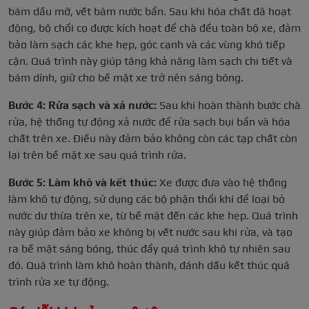
bám dầu mỡ, vết bám nước bẩn. Sau khi hóa chất đã hoạt
động, bộ chổi cọ được kích hoạt để chà đều toàn bộ xe, đảm
bảo làm sạch các khe hẹp, góc cạnh và các vùng khó tiếp
cận. Quá trình này giúp tăng khả năng làm sạch chi tiết và
bám dính, giữ cho bề mặt xe trở nên sáng bóng.
Bước 4: Rửa sạch và xả nước:
Sau khi hoàn thành bước chà
rửa, hệ thống tự động xả nước để rửa sạch bụi bẩn và hóa
chất trên xe. Điều này đảm bảo không còn các tạp chất còn
lại trên bề mặt xe sau quá trình rửa.
Bước 5: Làm khô và kết thúc:
Xe được đưa vào hệ thống
làm khô tự động, sử dụng các bộ phận thổi khí để loại bỏ
nước dư thừa trên xe, từ bề mặt đến các khe hẹp. Quá trình
này giúp đảm bảo xe không bị vết nước sau khi rửa, và tạo
ra bề mặt sáng bóng, thúc đẩy quá trình khô tự nhiên sau
đó. Quá trình làm khô hoàn thành, đánh dấu kết thúc quá
trình rửa xe tự động.