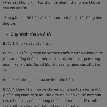
-Máy sấy không khí: Tùy chọn để nhanh chóng làm khô xe
sau khi đã rửa.
-Bao gầm xe: Để bảo vệ khỏi nước, bụi và các tác động bên
dưới xe.
Quy trình rửa xe ô tô
Bước 1: Cho xe vào cầu 1 trụ
Bước 2: Xịt rửa kỹ toàn bộ xe theo chiều từ trên xuống dưới
(từ nóc xuống dưới) xịt nóc, xịt các cửa kính, xịt quây xung
quanh xe, xịt hốc lốp, xịt lốp, xịt lazang, nâng cầu xịt gầm
xe
Bước 3: Xịt dung dịch rửa xe lên toàn bộ xe
Bước 4: Dùng khăn rửa xe chuyên dụng lau toàn bộ xe (lưu
ý: sử dụng khăn sạch lau các vị trí như kính xe, bề mặt sơn
xe), ở bước này nên sử dụng nhiều khăn rửa xe để tránh
cát, chất bẩn làm xước bề mặt sơn, bề mặt kính.