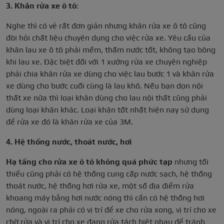
3. Khăn rửa xe ô tô
:
Nghe thì có vẻ rất đơn giản nhưng khăn rửa xe ô tô cũng
đòi hỏi chất liệu chuyên dụng cho việc rửa xe. Yêu cầu của
khăn lau xe ô tô phải mềm, thấm nước tốt, không tạo bông
khi lau xe. Đặc biệt đối với 1 xưởng rửa xe chuyên nghiệp
phải chia khăn rửa xe dùng cho việc lau bước 1 và khăn rửa
xe dùng cho bước cuối cùng là lau khô. Nếu bạn dọn nội
thất xe nữa thì loại khăn dùng cho lau nội thất cũng phải
dùng loại khăn khác. Loại khăn tốt nhất hiện nay sử dụng
để rửa xe đó là khăn rửa xe của 3M.
4. Hệ thống nước, thoát nước, hơi
Hạ tầng cho rửa xe ô tô không quá phức tạp
nhưng tối
thiểu cũng phải có hệ thống cung cấp nước sạch, hệ thống
thoát nước, hệ thống hơi rửa xe, một số địa điểm rửa
khoang máy bằng hơi nước nóng thì cần có hệ thống hơi
nóng, ngoài ra phải có vị trí để xe cho rửa xong, vị trí cho xe
chờ rửa và vị trí cho xe đang rửa tách biệt nhau để tránh