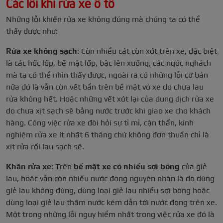
Các lỗi khi rửa xe ô tô
Những lỗi khiến rửa xe không đúng mà chúng ta có thể
thấy được như:
Rửa xe không sạch
: Còn nhiểu cát còn xót trên xe, đặc biệt
là các hốc lốp, bề mặt lốp, bậc lên xuống, các ngóc nghách
mà ta có thể nhìn thấy được, ngoài ra có những lỗi cơ bản
nữa đó là vẫn còn vết bẩn trên bề mặt vỏ xe do chưa lau
rửa không hết. Hoặc những vết xót lại của dung dịch rửa xe
do chưa xịt sạch sẽ bằng nước trước khi giao xe cho khách
hàng. Công việc rửa xe đòi hỏi sự tỉ mỉ, cận thẩn, kinh
nghiệm rửa xe ít nhất 6 tháng chứ không đơn thuần chỉ là
xịt rửa rồi lau sạch sẽ.
Khăn rửa xe:
Trên
bề mặt xe có nhiều sợi bông
của giẻ
lau, hoặc vẫn còn nhiều nước đọng nguyên nhân là do dùng
giẻ lau không đúng, dùng loại giẻ lau nhiều sợi bông hoặc
dùng loại giẻ lau thấm nước kém dẫn tới nước đọng trên xe.
Một trong những lỗi nguy hiểm nhất trong việc rửa xe đó là