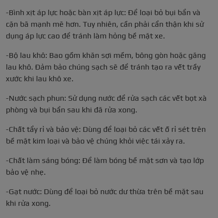
-Bình xịt áp lực hoặc bàn xịt áp lực: Để loại bỏ bụi bẩn và
cặn bã mạnh mẽ hơn. Tuy nhiên, cần phải cẩn thận khi sử
dụng áp lực cao để tránh làm hỏng bề mặt xe.
-Bộ lau khô: Bao gồm khăn sợi mềm, bông gòn hoặc găng
lau khô. Đảm bảo chúng sạch sẽ để tránh tạo ra vết trầy
xước khi lau khô xe.
-Nước sạch phun: Sử dụng nước để rửa sạch các vết bọt xà
phòng và bụi bẩn sau khi đã rửa xong.
-Chất tẩy rỉ và bảo vệ: Dùng để loại bỏ các vết ố rỉ sét trên
bề mặt kim loại và bảo vệ chúng khỏi việc tái xảy ra.
-Chất làm sáng bóng: Để làm bóng bề mặt sơn và tạo lớp
bảo vệ nhẹ.
-Gạt nước: Dùng để loại bỏ nước dư thừa trên bề mặt sau
khi rửa xong.