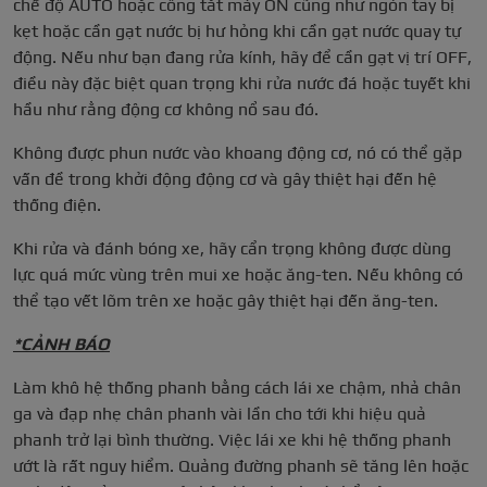
chế độ AUTO hoặc công tắt máy ON cũng như ngón tay bị
kẹt hoặc cần gạt nước bị hư hỏng khi cần gạt nước quay tự
động. Nếu như bạn đang rửa kính, hãy để cần gạt vị trí OFF,
điều này đặc biệt quan trọng khi rửa nước đá hoặc tuyết khi
hầu như rằng động cơ không nổ sau đó.
Không được phun nước vào khoang động cơ, nó có thể gặp
vấn đề trong khởi động động cơ và gây thiệt hại đến hệ
thống điện.
Khi rửa và đánh bóng xe, hãy cẩn trọng không được dùng
lực quá mức vùng trên mui xe hoặc ăng-ten. Nếu không có
thể tạo vết lõm trên xe hoặc gây thiệt hại đến ăng-ten.
*CẢNH BÁO
Làm khô hệ thống phanh bằng cách lái xe chậm, nhả chân
ga và đạp nhẹ chân phanh vài lần cho tới khi hiệu quả
phanh trở lại bình thường. Việc lái xe khi hệ thống phanh
ướt là rất nguy hiểm. Quảng đường phanh sẽ tăng lên hoặc