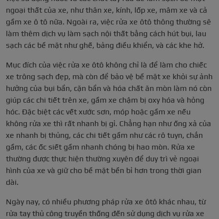
ngoại thất của xe, như thân xe, kính, lốp xe, mâm xe và cả
gầm xe ô tô nữa. Ngoài ra, việc rửa xe ôtô thông thường sẽ
làm thêm dịch vụ làm sạch nội thất bằng cách hút bụi, lau
sạch các bề mặt như ghế, bảng điều khiển, và các khe hở.
Mục đích của việc rửa xe ôtô không chỉ là để làm cho chiếc
xe trông sạch đẹp, mà còn để bảo vệ bề mặt xe khỏi sự ảnh
hưởng của bụi bẩn, cặn bẩn và hóa chất ăn mòn làm nó còn
giúp các chi tiết trên xe, gầm xe chậm bị oxy hóa và hỏng
hóc. Đặc biệt các vết xước sơn, móp hoặc gầm xe nếu
không rửa xe thì rất nhanh bị gỉ. Chẳng hạn như ống xả của
xe nhanh bị thủng, các chi tiết gầm như các rô tuyn, chắn
gầm, các ốc siết gầm nhanh chóng bị hao mòn. Rửa xe
thường được thực hiện thường xuyên để duy trì vẻ ngoại
hình của xe và giữ cho bề mặt bền bỉ hơn trong thời gian
dài.
Ngày nay, có nhiều phương pháp rửa xe ôtô khác nhau, từ
rửa tay thủ công truyền thống đến sử dụng dịch vụ rửa xe