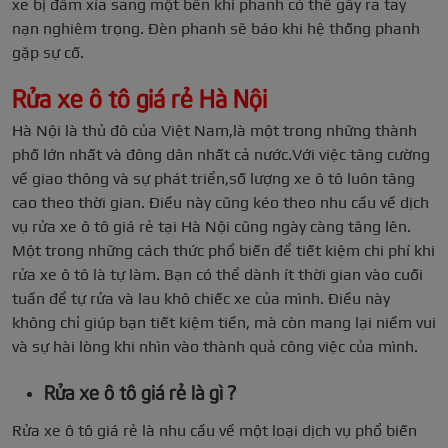
xe bị đâm xỉa sang một bên khi phanh có thể gây ra tay
nạn nghiêm trọng. Đèn phanh sẽ báo khi hệ thống phanh
gặp sự cố.
Rửa xe ô tô giá rẻ Hà Nội
Hà Nội là thủ đô của Việt Nam,là một trong những thành
phố lớn nhất và đông dân nhất cả nước.Với việc tăng cường
về giao thông và sự phát triển,số lượng xe ô tô luôn tăng
cao theo thời gian. Điều này cũng kéo theo nhu cầu về dịch
vụ rửa xe ô tô giá rẻ tại Hà Nội cũng ngày càng tăng lên.
Một trong những cách thức phổ biến để tiết kiệm chi phí khi
rửa xe ô tô là tự làm. Bạn có thể dành ít thời gian vào cuối
tuần để tự rửa và lau khô chiếc xe của mình. Điều này
không chỉ giúp bạn tiết kiệm tiền, mà còn mang lại niềm vui
và sự hài lòng khi nhìn vào thành quả công việc của mình.
Rửa xe ô tô giá rẻ là gì ?
Rửa xe ô tô giá rẻ là nhu cầu về một loại dịch vụ phổ biến