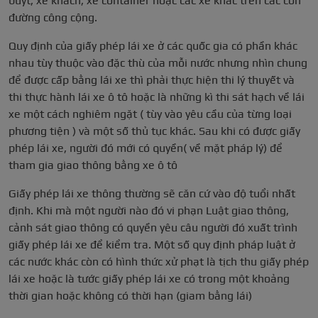
buýt, xe khách, xe container hoặc các xe khác trên các con
đường công cộng.
Quy định của giấy phép lái xe ở các quốc gia có phần khác
nhau tùy thuộc vào đặc thù của mỗi nước nhưng nhìn chung
để được cấp bằng lái xe thì phải thực hiện thi lý thuyết và
thi thực hành lái xe ô tô hoặc là những kì thi sát hạch về lái
xe một cách nghiêm ngặt ( tùy vào yêu cầu của từng loại
phương tiện ) và một số thủ tục khác. Sau khi có được giấy
phép lái xe, người đó mới có quyền( về mặt pháp lý) để
tham gia giao thông bằng xe ô tô
Giấy phép lái xe thông thường sẽ căn cứ vào độ tuổi nhất
định. Khi mà một người nào đó vi phạn Luật giao thông,
cảnh sát giao thông có quyền yêu câu người đó xuất trình
giấy phép lái xe để kiểm tra. Một số quy định pháp luật ở
các nước khác còn có hình thức xử phạt là tịch thu giấy phép
lái xe hoặc là tước giấy phép lái xe có trong một khoảng
thời gian hoặc không có thời hạn (giam bằng lái)