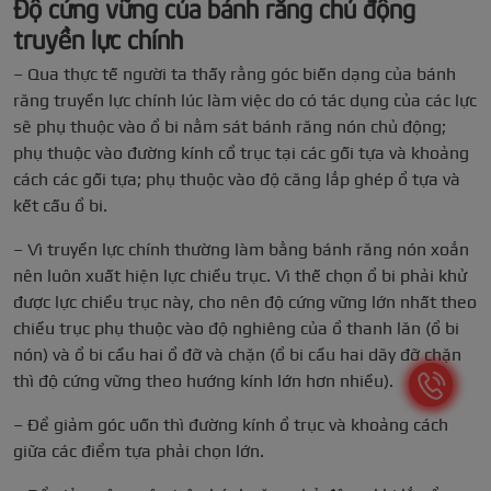
Độ cứng vững của bánh răng chủ động
truyền lực chính
– Qua thực tế người ta thấy rằng góc biến dạng của bánh
răng truyền lực chính lúc làm việc do có tác dụng của các lực
sẽ phụ thuộc vào ổ bi nằm sát bánh răng nón chủ động;
phụ thuộc vào đường kính cổ trục tại các gối tựa và khoảng
cách các gối tựa; phụ thuộc vào độ căng lắp ghép ổ tựa và
kết cấu ổ bi.
– Vì truyền lực chính thường làm bằng bánh răng nón xoắn
nên luôn xuất hiện lực chiều trục. Vì thế chọn ổ bi phải khử
được lực chiều trục này, cho nên độ cứng vững lớn nhất theo
chiều trục phụ thuộc vào độ nghiêng của ổ thanh lăn (ổ bi
nón) và ổ bi cầu hai ổ đỡ và chặn (ổ bi cầu hai dãy đỡ chặn
thì độ cứng vững theo hướng kính lớn hơn nhiều).
– Để giảm góc uốn thì đường kính ổ trục và khoảng cách
giữa các điểm tựa phải chọn lớn.