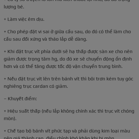
lượng bé.
+ Làm việc êm dịu.
+ Cho phép đặt vi sai ở giữa cầu sau, do đó có thể làm cho
cầu sau đối xứng và tháo lắp dễ dàng.
+ Khi đặt trục vít phía dưới sẽ hạ thấp được sàn xe cho nên
giảm được trọng tâm hg, do đó xe sẽ chuyển động ổn định
hơn và có thể tăng được tốc độ vận chuyển trung bình.
+ Nếu đặt trục vít lên trên bánh vít thì bôi trơn kém tuy góc
nghiêng trục cardan có giảm.
– Khuyết điểm:
+ Hiệu suất thấp (nếu lắp không chính xác thì trục vít chóng
mòn).
+ Chế tạo bộ bánh vít phức tạp và phải dùng kim loại màu
nên giá thành cao, điều chỉnh khó khăn khi bị mòn.