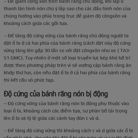
– Để giảm công xôn trên bánh răng chủ động, khi lắp ổ
thanh lăn hình nón chú ý lắp sao cho các đầu hình nón của
chúng hướng vào phía trong trục để giảm độ côngxôn và
khoảng cách giữa các gối tựa.
– Để tăng độ cứng vững của bánh răng chủ động người ta
đặt ổ bi ở cả hai phía của bánh răng (cách đặt này độ cứng
vững tăng lên gấp 30 lần so với đặt côngxôn như xe ( TA3-
51 GMC). Tuy nhiên ở một số loại truyền lực kép khó bố trí
được theo phương pháp trên vì sẽ vướng cặp bánh răng ăn
khớp thứ hai, còn nếu đặt ổ bi ở cả hai phía của bánh răng
thì kết cấu vỏ phức tạp.
Độ cứng của bánh răng nón bị động
– Độ cứng vững của bánh răng nón bị động phụ thuộc vào
loại ổ bi, khoảng cách các điểm tựa, sự phân bố tải trọng
lên ổ bi và tỷ lệ giữa các cánh tay đòn c và d.
– Để tăng độ cứng vững thì khoảng cách c và d giữa các ổ bi
cần phải nhỏ, cho nên khi đặt ổ bi côn trên vỏ vi sai thì đỉnh