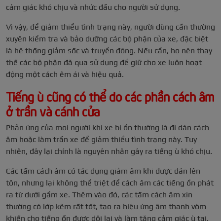
cảm giác khó chịu và nhức đầu cho người sử dụng.
Vì vậy, để giảm thiểu tình trạng này, người dùng cần thường
xuyên kiểm tra và bảo dưỡng các bộ phận của xe, đặc biệt
là hệ thống giảm sốc và truyền động. Nếu cần, họ nên thay
thế các bộ phận đã qua sử dụng để giữ cho xe luôn hoạt
động một cách êm ái và hiệu quả.
Tiếng ù cũng có thể do các phần cách âm
ở trần và cánh cửa
Phản ứng của mọi người khi xe bị ồn thường là đi dán cách
âm hoặc làm trần xe để giảm thiểu tình trạng này. Tuy
nhiên, đây lại chính là nguyên nhân gây ra tiếng ù khó chịu.
Các tấm cách âm có tác dụng giảm âm khi được dán lên
tôn, nhưng lại không thể triệt để cách âm các tiếng ồn phát
ra từ dưới gầm xe. Thêm vào đó, các tấm cách âm xịn
thường có lớp kẽm rất tốt, tạo ra hiệu ứng âm thanh vòm
khiến cho tiếng ồn được dội lại và làm tăng cảm giác ù tai.