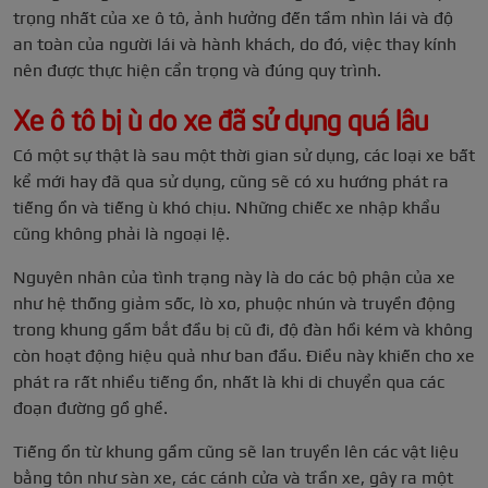
trọng nhất của xe ô tô, ảnh hưởng đến tầm nhìn lái và độ
an toàn của người lái và hành khách, do đó, việc thay kính
nên được thực hiện cẩn trọng và đúng quy trình.
Xe ô tô bị ù do xe đã sử dụng quá lâu
Có một sự thật là sau một thời gian sử dụng, các loại xe bất
kể mới hay đã qua sử dụng, cũng sẽ có xu hướng phát ra
tiếng ồn và tiếng ù khó chịu. Những chiếc xe nhập khẩu
cũng không phải là ngoại lệ.
Nguyên nhân của tình trạng này là do các bộ phận của xe
như hệ thống giảm sốc, lò xo, phuộc nhún và truyền động
trong khung gầm bắt đầu bị cũ đi, độ đàn hồi kém và không
còn hoạt động hiệu quả như ban đầu. Điều này khiến cho xe
phát ra rất nhiều tiếng ồn, nhất là khi di chuyển qua các
đoạn đường gồ ghề.
Tiếng ồn từ khung gầm cũng sẽ lan truyền lên các vật liệu
bằng tôn như sàn xe, các cánh cửa và trần xe, gây ra một