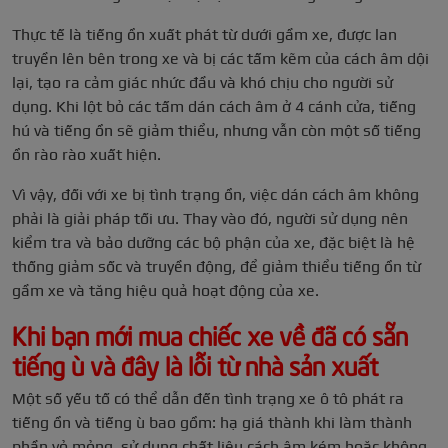
Thực tế là tiếng ồn xuất phát từ dưới gầm xe, được lan
truyền lên bên trong xe và bị các tấm kẽm của cách âm dội
lại, tạo ra cảm giác nhức đầu và khó chịu cho người sử
dụng. Khi lột bỏ các tấm dán cách âm ở 4 cánh cửa, tiếng
hú và tiếng ồn sẽ giảm thiểu, nhưng vẫn còn một số tiếng
ồn rào rào xuất hiện.
Vì vậy, đối với xe bị tình trạng ồn, việc dán cách âm không
phải là giải pháp tối ưu. Thay vào đó, người sử dụng nên
kiểm tra và bảo dưỡng các bộ phận của xe, đặc biệt là hệ
thống giảm sốc và truyền động, để giảm thiểu tiếng ồn từ
gầm xe và tăng hiệu quả hoạt động của xe.
Khi bạn mới mua chiếc xe về đã có sẵn
tiếng ù và đây là lỗi từ nhà sản xuất
Một số yếu tố có thể dẫn đến tình trạng xe ô tô phát ra
tiếng ồn và tiếng ù bao gồm: hạ giá thành khi làm thành
phần vỏ mỏng, sử dụng chất liệu cách âm kém hoặc không