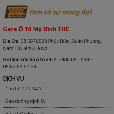
Gara Ô Tô Mỹ Đình THC
Địa Chỉ
: Số 587&589 Phúc Diễn, Xuân Phương,
Nam Từ Liêm, Hà Nội
Hotline cứu hộ ô tô 24/7
: 0988.890.889 –
09.62.68.87.68
DỊCH VỤ
Cứu hộ ô tô 24/7
Bảo dưỡng định kỳ
Sửa chữa động cơ