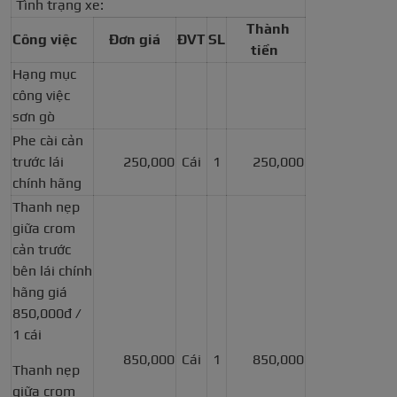
Tình trạng xe:
Thành
Công việc
Đơn giá
ĐVT
SL
tiền
Hạng mục
công việc
sơn gò
Phe cài cản
trước lái
250,000
Cái
1
250,000
chính hãng
Thanh nẹp
giữa crom
cản trước
bên lái chính
hãng giá
850,000đ /
1 cái
850,000
Cái
1
850,000
Thanh nẹp
giữa crom