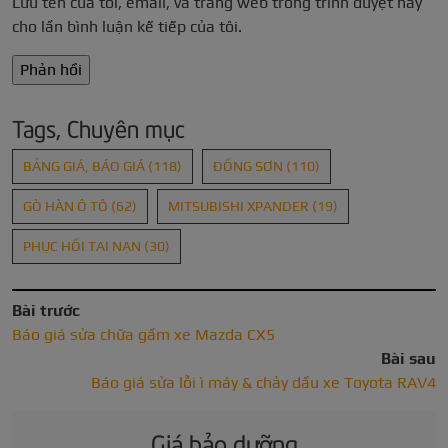
Lưu tên của tôi, email, và trang web trong trình duyệt này
cho lần bình luận kế tiếp của tôi.
Tags, Chuyên mục
BẢNG GIÁ, BÁO GIÁ
(118)
ĐỒNG SƠN
(110)
GÒ HÀN Ô TÔ
(62)
MITSUBISHI XPANDER
(19)
PHỤC HỒI TAI NẠN
(30)
Bài trước
Báo giá sửa chữa gầm xe Mazda CX5
Bài sau
Báo giá sửa lỗi ì máy & chảy dầu xe Toyota RAV4
Giá bảo dưỡng