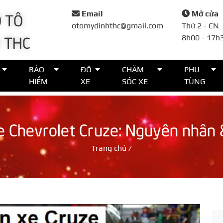
 TÔ
Email
Mở cửa
otomydinhthc@gmail.com
Thứ 2 - CN
 THC
8h00 - 17h
Đặt lịch
BẢO
ĐỘ
CHĂM
PHỤ
HIỂM
XE
SÓC XE
TÙNG
Họ tên*
xe Chevrolet Cruze: Nguyên nhân 
Số điện thoại*
Trang chủ
/
Thời gian*
Lời nhắn