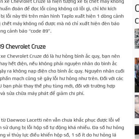
rên xe Chevrolet Cruze là hiện tượng xe bị chết máy không
ẩn đoán để đọc lỗi cũng không có lỗi gì, chỉ khi kích
 bị lỗi này thì trên màn hình Taplo xuất hiện 1 dòng cảnh
 bị chết máy không nổ được mà nó chỉ xuất hiện đèn báo
dòng cảnh báo “code 89”.
89 Chevrolet Cruze
 xe Chevrolet Cruze đó là hư hỏng bình ắc quy, bạn nên
 hay hết điện, nếu không phải nguyên nhân do bình ắc
 gây ra không nạp điện cho bình ắc quy. Nguyên nhân cuối
hần mạch cũng sẽ gây lỗi hư hỏng như trên. Đối với các
 bạn phải thay thế phụ tùng mới, đối với trường hợp
và sửa chữa máy phát để giảm chi phí.
 từ Daewoo Lacetti nên vẫn chưa khắc phục được lỗi về
sử dụng bị lỗi hộp số tự động khá nhiều. Đa số hư hỏng
g vỉ thủy lực điều khiển hộp số, 1 số ít do hư hỏng lá