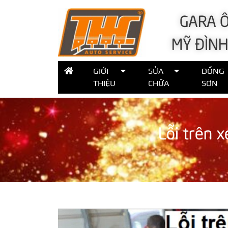
GARA Ô
MỸ ĐÌNH
GIỚI
SỬA
ĐỒNG
THIỆU
CHỮA
SƠN
Lỗi trên 