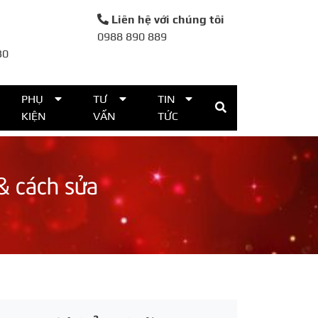
Liên hệ với chúng tôi
0988 890 889
30
PHỤ
TƯ
TIN
KIỆN
VẤN
TỨC
& cách sửa