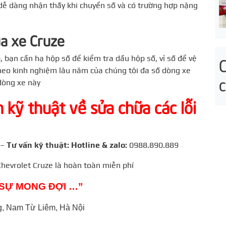
dễ dàng nhận thấy khi chuyển số và có trường hợp nặng
ủa xe Cruze
 bạn cần hạ hộp số để kiểm tra dầu hộp số, vỉ số để vệ
 theo kinh nghiệm lâu năm của chúng tôi đa số dòng xe
dòng xe này
n kỹ thuật về sửa chữa các lỗi
–
Tư vấn kỹ thuật: Hotline & zalo:
0988.890.889
 Chevrolet Cruze là hoàn toàn miễn phí
Ả SỰ MONG ĐỢI …”
, Nam Từ Liêm, Hà Nội