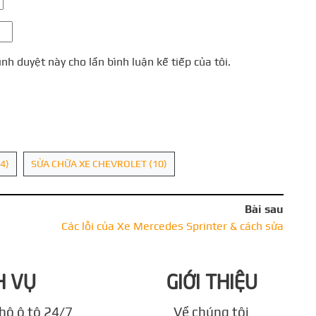
ình duyệt này cho lần bình luận kế tiếp của tôi.
4)
SỬA CHỮA XE CHEVROLET
(10)
Bài sau
Các lỗi của Xe Mercedes Sprinter & cách sửa
H VỤ
GIỚI THIỆU
hộ ô tô 24/7
Về chúng tôi