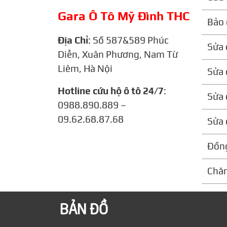
Gara Ô Tô Mỹ Đình THC
Bảo 
Địa Chỉ
: Số 587&589 Phúc
Sửa 
Diễn, Xuân Phương, Nam Từ
Liêm, Hà Nội
Sửa 
Hotline cứu hộ ô tô 24/7
:
Sửa 
0988.890.889 –
09.62.68.87.68
Sửa 
Đồng
Chăm
BẢN ĐỒ