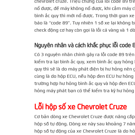
chevrolet cruze. Triệu chứng của lỗi code 89 t
nổ được, đề máy không nổ được, khi cắm máy chu
bình ắc quy thì mới nổ được. Trong thời gian xe
báo là “code 89”. Tuy nhiên 1 số xe lại không
check động cơ hay còn gọi là lỗi cá vàng và 1 
Nguyên nhân và cách khắc phục lỗi code 
Có 3 nguyên nhân chính gây ra lỗi code 89 trên
kiểm tra lại bình ắc quy, xem bình ắc quy hỏng
quy thì sẽ là do máy phát điện bị hư hỏng nên
cùng là do hộp ECU, nếu hộp đen ECU hư hỏng p
trường hợp hư hỏng bình ắc quy và hộp đen ECU
hỏng máy phát bạn có thể kiểm tra kỹ hư hỏng 
Lỗi hộp số xe Chevrolet Cruze
Cơ bản dòng xe Chevrolet Cruze được nâng cấp
hộp số tự động. Dòng xe này sau khoảng 7 năm 
hộp số tự động của xe Chevrolet Cruze là do hỏn