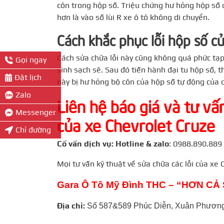
côn trong hộp số. Triệu chứng hư hỏng hộp số 
hơn là vào số lùi R xe ô tô không di chuyển.
Cách khắc phục lỗi hộp số c
Cách sửa chữa lỗi này cũng không quá phức tạp,
Gọi ngay
sinh sạch sẽ. Sau đó tiến hành đại tu hộp số,
Đặt lịch
này bị hư hỏng bộ côn của hộp số tự động của 
Zalo
Liên hệ báo giá và tư vấ
Messenger
của xe Chevrolet Cruze
Chỉ đường
Cố vấn dịch vụ: Hotline & zalo
:
0988.890.889
Mọi tư vấn kỹ thuật về sửa chữa các lỗi của xe
Gara Ô Tô Mỹ Đình THC – “HƠN C
Địa chỉ:
Số 587&589 Phúc Diễn, Xuân Phương