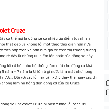
olet Cruze
đây có thể nói là dòng xe có nhiều ưu điểm tuy nhiên
nội thất đẹp và không lỗi mốt theo thời gian hơn nữa
c tích hợp trên xe hơn nữa giá xe trên thị trường tương
 cùng rẻ đây là những ưu điểm lớn nhất của dòng xe này.
hững lỗi cố hữu như hệ thống làm mát cho động cơ khá
 5 năm – 7 năm là bị lỗi rò gỉ nước làm mát như hỏng
nước… Đối với các lỗi này cần xử lý thay thế ngay các chi
h chóng làm hư hỏng đến động cơ của xe Cruze
 dòng xe Chevrolet Cruze bị hiện tượng lỗi code 89