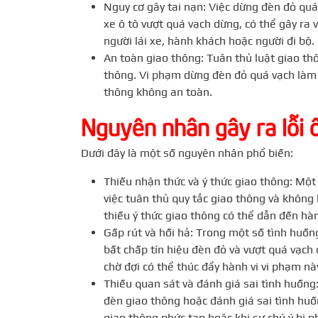
Nguy cơ gây tai nạn: Việc dừng đèn đỏ qu
xe ô tô vượt quá vạch dừng, có thể gây ra 
người lái xe, hành khách hoặc người đi bộ.
An toàn giao thông: Tuân thủ luật giao t
thông. Vi phạm dừng đèn đỏ quá vạch làm 
thông không an toàn.
Nguyên nhân gây ra lỗi 
Dưới đây là một số nguyên nhân phổ biến:
Thiếu nhận thức và ý thức giao thông: Một
việc tuân thủ quy tắc giao thông và không
thiếu ý thức giao thông có thể dẫn đến hàn
Gấp rút và hối hả: Trong một số tình huống,
bất chấp tín hiệu đèn đỏ và vượt quá vạch
chờ đợi có thể thúc đẩy hành vi vi phạm nà
Thiếu quan sát và đánh giá sai tình huống:
đèn giao thông hoặc đánh giá sai tình huố
giao thông phức tạp hoặc khi sự chú ý bị p