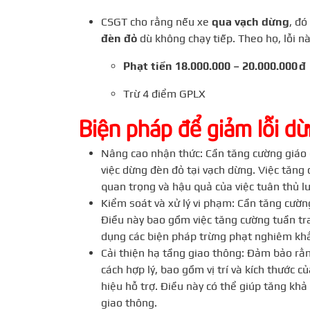
CSGT cho rằng nếu xe
qua vạch dừng
, đó
đèn đỏ
dù không chạy tiếp. Theo họ, lỗi nà
Phạt tiền 18.000.000 – 20.000.000 đ
Trừ 4 điểm GPLX
Biện pháp để giảm lỗi d
Nâng cao nhận thức: Cần tăng cường giáo d
việc dừng đèn đỏ tại vạch dừng. Việc tăng 
quan trọng và hậu quả của việc tuân thủ l
Kiểm soát và xử lý vi phạm: Cần tăng cườn
Điều này bao gồm việc tăng cường tuần tr
dụng các biện pháp trừng phạt nghiêm kh
Cải thiện hạ tầng giao thông: Đảm bảo rằ
cách hợp lý, bao gồm vị trí và kích thước c
hiệu hỗ trợ. Điều này có thể giúp tăng kh
giao thông.