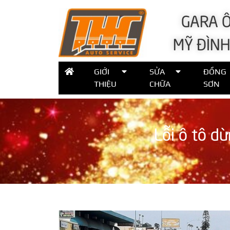
GARA Ô
MỸ ĐÌNH
GIỚI
SỬA
ĐỒNG
THIỆU
CHỮA
SƠN
Lỗi ô tô d