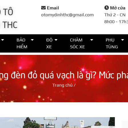
 TÔ
Email
Mở cửa
otomydinhthc@gmail.com
Thứ 2 - CN
 THC
8h00 - 17h
Đặt lịch
BẢO
ĐỘ
CHĂM
PHỤ
HIỂM
XE
SÓC XE
TÙNG
Họ tên*
ừng đèn đỏ quá vạch là gì? Mức ph
Số điện thoại*
Trang chủ
/
Thời gian*
Lời nhắn