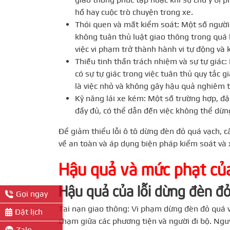
hồ hay cuộc trò chuyện trong xe.
Thói quen và mất kiểm soát: Một số người 
không tuân thủ luật giao thông trong quá
việc vi phạm trở thành hành vi tự động và 
Thiếu tinh thần trách nhiệm và sự tự giác:
có sự tự giác trong việc tuân thủ quy tắc 
là việc nhỏ và không gây hậu quả nghiêm 
Kỹ năng lái xe kém: Một số trường hợp, đặc
đầy đủ, có thể dẫn đến việc không thể dừn
Để giảm thiểu lỗi ô tô dừng đèn đỏ quá vạch, 
về an toàn và áp dụng biện pháp kiểm soát và 
Hậu quả và mức phạt của
Hậu quả của lỗi dừng đèn đ
Gọi ngay
Tai nạn giao thông: Vi phạm dừng đèn đỏ quá v
Đặt lịch
chạm giữa các phương tiện và người đi bộ. Nguy
Zalo