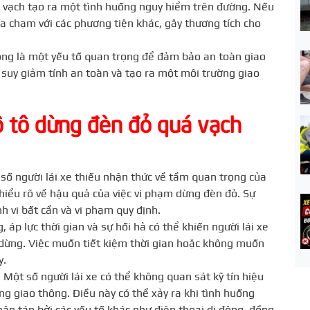
á vạch tạo ra một tình huống nguy hiểm trên đường. Nếu
va chạm với các phương tiện khác, gây thương tích cho
hông là một yếu tố quan trọng để đảm bảo an toàn giao
suy giảm tính an toàn và tạo ra một môi trường giao
ô tô dừng đèn đỏ quá vạch
 số người lái xe thiếu nhận thức về tầm quan trọng của
 hiểu rõ về hậu quả của việc vi phạm dừng đèn đỏ. Sự
h vi bất cẩn và vi phạm quy định.
 áp lực thời gian và sự hối hả có thể khiến người lái xe
 dừng. Việc muốn tiết kiệm thời gian hoặc không muốn
y.
 Một số người lái xe có thể không quan sát kỹ tín hiệu
ng giao thông. Điều này có thể xảy ra khi tình huống
hân tán bởi các yếu tố khác như điện thoại di động, đồng