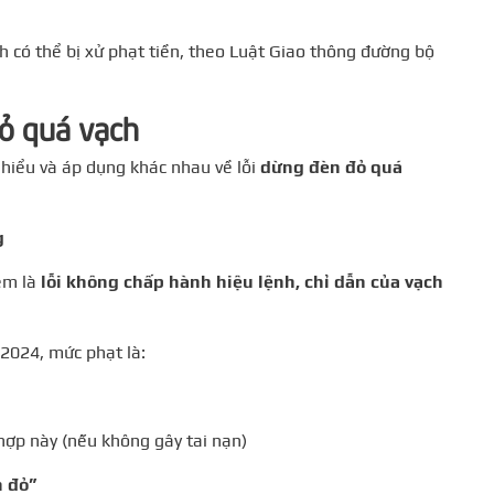
 có thể bị xử phạt tiền, theo Luật Giao thông đường bộ
đỏ quá vạch
h hiểu và áp dụng khác nhau về lỗi
dừng đèn đỏ quá
g
em là
lỗi không chấp hành hiệu lệnh, chỉ dẫn của vạch
2024, mức phạt là:
hợp này (nếu không gây tai nạn)
n đỏ”