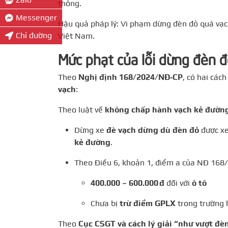
thông.
Messenger
Hậu quả pháp lý: Vi phạm dừng đèn đỏ quá vạch
Chỉ đường
Việt Nam.
Mức phạt của lỗi dừng đèn 
Theo
Nghị định 168/2024/NĐ‑CP
, có hai các
vạch
:
Theo luật về
không chấp hành vạch kẻ đườn
Dừng xe
đè vạch dừng dù đèn đỏ
được x
kẻ đường
.
Theo Điều 6, khoản 1, điểm a của NĐ 168/
400.000 – 600.000 đ
đối với
ô tô
Chưa bị
trừ điểm GPLX
trong trường 
Theo
Cục CSGT và cách lý giải “như vượt đè