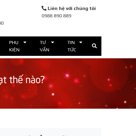
Liên hệ với chúng tôi
0988 890 889
30
PHỤ
TƯ
TIN
KIỆN
VẤN
TỨC
ạt thế nào?