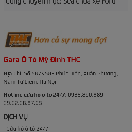
Cùng chuyên mục: Sửa chữa xe Ford
Gara Ô Tô Mỹ Đình THC
Địa Chỉ
: Số 587&589 Phúc Diễn, Xuân Phương,
Nam Từ Liêm, Hà Nội
Hotline cứu hộ ô tô 24/7
: 0988.890.889 –
09.62.68.87.68
DỊCH VỤ
Cứu hộ ô tô 24/7