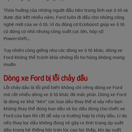
Thừa hưởng của những người đầu tiên trong lĩnh vực ô tô và
được đúc kết nhiều năm, Ford luôn đi đầu cho những công
nghệ mới của xe ô tô. Ví dụ động cơ Ecoboost giúp xe ô tô
có động cơ nhỏ nhưng công suất cực lớn, hộp số
Powershift…
Tuy nhiên cũng giống như các dòng xe ô tô khác, dòng xe
Ford không thể tránh khỏi những lỗi hư hỏng không mong
muốn
Dòng xe Ford bị lỗi chảy dầu
Lỗi chảy dầu là lỗi phổ biến không chỉ riêng dòng xe Ford
mà rất nhiều dòng xe ô tô khác đã mắc phải. Dòng xe Ford
là dòng xe khá “kén” các loại dầu thay thế vì vậy nếu bạn
không thay thế đúng loại dầu và lọc dầu đúng cho chiếc xe
Ford của bạn thì rất dễ xảy ra trường hợp bị chảy dầu. Lí do
nếu thay lọc dầu không đúng sẽ gây ra tình trạng áp suất
dầu trong hệ thống bôi trơn lúc cao lúc thấp, khi áp suất