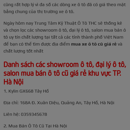
cũng rất hợp lý vì đa số các dòng xe ô tô đã có giá theo mặt
bằng chung của thị trường xe ô tô.
Ngày hôm nay Trung Tâm Kỹ Thuật Ô Tô THC sẽ thống kê
và chọn lọc các showroom ô tô, đại lý ô tô, salon mua bán ô
tô uy tín chất lượng tại tất cả các tỉnh thành phố Việt Nam
để bạn có thể tìm được địa điểm
mua xe ô tô cũ giá rẻ
và
chất lượng tốt nhất
Danh sách các showroom ô tô, đại lý ô tô,
salon mua bán ô tô cũ giá rẻ khu vực TP.
Hà Nội
1. Kylin GX668 Tây Hồ
Địa chỉ: 168A Đ. Xuân Diệu, Quảng An, Tây Hồ, Hà Nội
Liên hệ: 0359345678
2. Mua Bán Ô Tô Cũ Tại Hà Nội