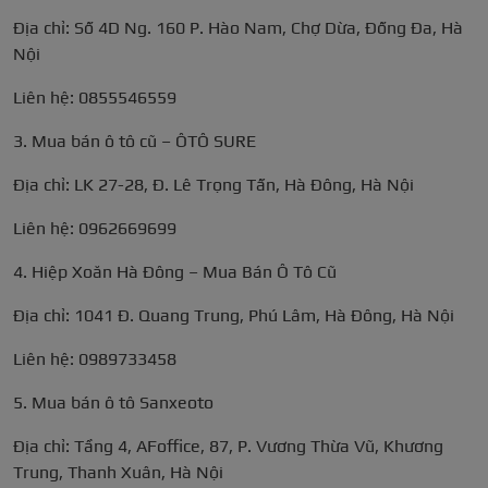
Địa chỉ: Số 4D Ng. 160 P. Hào Nam, Chợ Dừa, Đống Đa, Hà
Nội
Liên hệ: 0855546559
3. Mua bán ô tô cũ – ÔTÔ SURE
Địa chỉ: LK 27-28, Đ. Lê Trọng Tấn, Hà Đông, Hà Nội
Liên hệ: 0962669699
4. Hiệp Xoăn Hà Đông – Mua Bán Ô Tô Cũ
Địa chỉ: 1041 Đ. Quang Trung, Phú Lâm, Hà Đông, Hà Nội
Liên hệ: 0989733458
5. Mua bán ô tô Sanxeoto
Địa chỉ: Tầng 4, AFoffice, 87, P. Vương Thừa Vũ, Khương
Trung, Thanh Xuân, Hà Nội