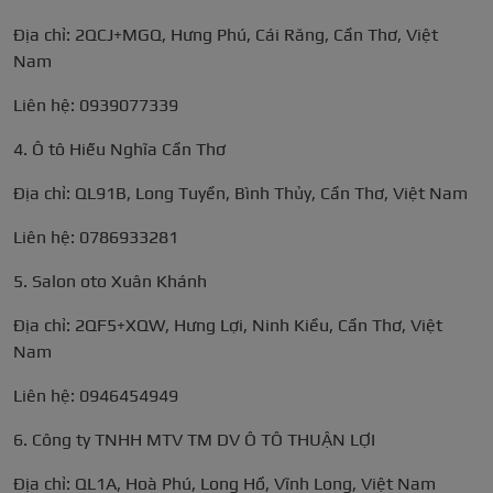
Địa chỉ: 2QCJ+MGQ, Hưng Phú, Cái Răng, Cần Thơ, Việt
Nam
Liên hệ: 0939077339
4. Ô tô Hiếu Nghĩa Cần Thơ
Địa chỉ: QL91B, Long Tuyền, Bình Thủy, Cần Thơ, Việt Nam
Liên hệ: 0786933281
5. Salon oto Xuân Khánh
Địa chỉ: 2QF5+XQW, Hưng Lợi, Ninh Kiều, Cần Thơ, Việt
Nam
Liên hệ: 0946454949
6. Công ty TNHH MTV TM DV Ô TÔ THUẬN LỢI
Địa chỉ: QL1A, Hoà Phú, Long Hồ, Vĩnh Long, Việt Nam