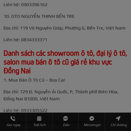
Liên hệ: 0903396162
10. OTO NGUYỄN THỊNH BẾN TRE
Địa chỉ: 119 Võ Nguyên Giáp, Phường 6, Bến Tre, Việt Nam
Liên hệ: 0834333371
Danh sách các showroom ô tô, đại lý ô tô,
salon mua bán ô tô cũ giá rẻ khu vực
Đồng Nai
1. Mua Bán Ô Tô Cũ – Buy Car
Địa chỉ: 729 Đ. Nguyễn Ái Quốc, P, Thành phố Biên Hòa,
Đồng Nai 81000, Việt Nam
Liên hệ: 0933305522
2. Thu Mua Xe Ô Tô Cũ Đồng Nai Wincar
Gọi ngay
Đặt lịch
Zalo
Messenger
Chỉ đường