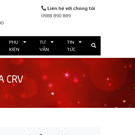
Liên hệ với chúng tôi
0988 890 889
30
PHỤ
TƯ
TIN
KIỆN
VẤN
TỨC
A CRV