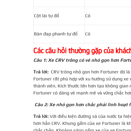
Cột lái tự đổ
Có
Bàn đạp phanh tự đổ
Có
Các câu hỏi thường gặp của khác
Câu 1: Xe CRV trông có vẻ nhỏ gọn hơn Fort
Trả lời:
CRV trông nhỏ gọn hơn Fortuner đó là
Fortuner rất phù hợp với xu hướng sử dụng xe 
thành viên. Kích thước lớn hơn tạo không gian n
Fortuner có dáng vẻ mạnh mẽ và vững chắc hơ
Câu 2: Xe nhỏ gọn hơn chắc phải linh hoạt 
Trả lời:
Với điều kiện đường sá của nước ta hiện
hơn hẳn CRV. Khung gầm của xe Fortuner là k
chắc chắn. Khoảng sáng gầm xe của xe Fortun