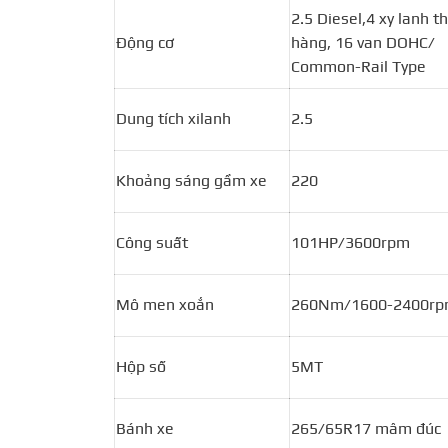
2.5 Diesel,4 xy lanh t
Động cơ
hàng, 16 van DOHC/
Common-Rail Type
Dung tích xilanh
2.5
Khoảng sáng gầm xe
220
Công suất
101HP/3600rpm
Mô men xoắn
260Nm/1600-2400r
Hộp số
5MT
Bánh xe
265/65R17 mâm đúc