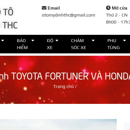
 TÔ
Email
Mở cửa
otomydinhthc@gmail.com
Thứ 2 - CN
 THC
8h00 - 17h
Đặt lịch
BẢO
ĐỘ
CHĂM
PHỤ
HIỂM
XE
SÓC XE
TÙNG
Họ tên*
ánh TOYOTA FORTUNER VÀ HOND
Số điện thoại*
Trang chủ
/
Thời gian*
Lời nhắn