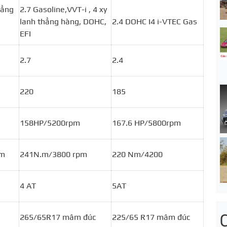
hẳng
2.7 Gasoline,VVT-i , 4 xy
lanh thẳng hàng, DOHC,
2.4 DOHC I4 i-VTEC Gas
EFI
2.7
2.4
220
185
158HP/5200rpm
167.6 HP/5800rpm
pm
241N.m/3800 rpm
220 Nm/4200
4 AT
5AT
265/65R17 mâm đúc
225/65 R17 mâm đúc