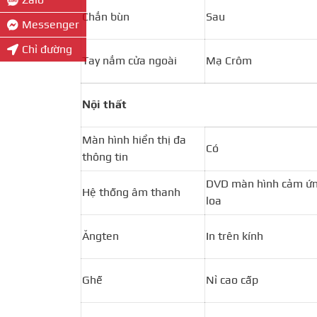
Chắn bùn
Sau
Messenger
Chỉ đường
Tay nắm cửa ngoài
Mạ Crôm
Nội thất
Màn hình hiển thị đa
Có
thông tin
DVD màn hình cảm ứn
Hệ thống âm thanh
loa
Ăngten
In trên kính
Ghế
Nỉ cao cấp