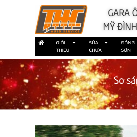
GARA Ô
MỸ ĐÌNH
GIỚI
SỬA
ĐỒNG
THIỆU
CHỮA
SƠN
So s