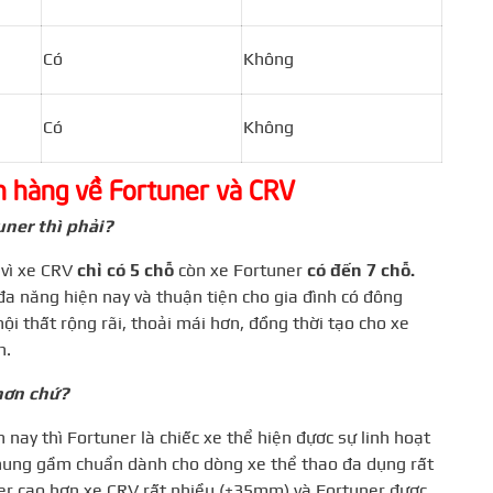
Có
Không
Có
Không
h hàng về Fortuner và CRV
uner thì phải?
 vì xe CRV
chỉ có 5 chỗ
còn xe Fortuner
có đến 7 chỗ.
đa năng hiện nay và thuận tiện cho gia đình có đông
ội thất rộng rãi, thoải mái hơn, đồng thời tạo cho xe
n.
hơn chứ?
 nay thì Fortuner là chiếc xe thể hiện đựơc sự linh hoạt
hung gầm chuẩn dành cho dòng xe thể thao đa dụng rất
er cao hơn xe CRV rất nhiều (+35mm) và Fortuner được