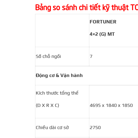
Bảng so sánh chi tiết kỹ thuậ
FORTUNER
4×2 (G) MT
Số chỗ ngồi
7
Động cơ & Vận hành
Kích thước tổng thể
(D X R X C)
4695 x 1840 x 1850
Chiều dài cơ sở
2750