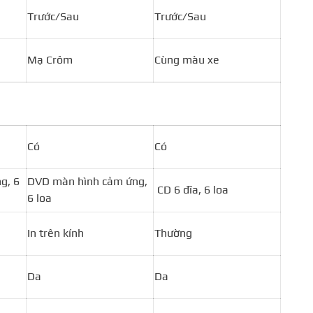
Trước/Sau
Trước/Sau
Mạ Crôm
Cùng màu xe
Có
Có
g, 6
DVD màn hình cảm ứng,
CD 6 đĩa, 6 loa
6 loa
In trên kính
Thường
Da
Da