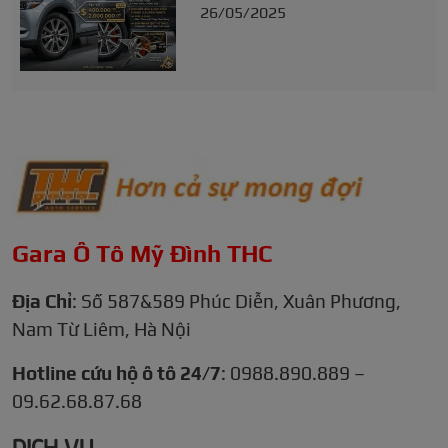
26/05/2025
Gara Ô Tô Mỹ Đình THC
Địa Chỉ
: Số 587&589 Phúc Diễn, Xuân Phương,
Nam Từ Liêm, Hà Nội
Hotline cứu hộ ô tô 24/7
: 0988.890.889 –
09.62.68.87.68
DỊCH VỤ