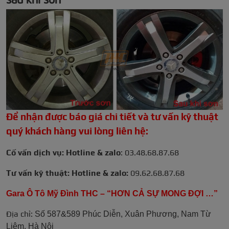
Để nhận được báo giá chi tiết và tư vấn kỹ thuật
quý khách hàng vui lòng liên hệ:
Cố vấn dịch vụ: Hotline & zalo
: 03.48.68.87.68
Tư vấn kỹ thuật: Hotline & zalo:
09.62.68.87.68
Gara Ô Tô Mỹ Đình THC – “HƠN CẢ SỰ MONG ĐỢI …”
Địa chỉ:
Số 587&589 Phúc Diễn, Xuân Phương, Nam Từ
Liêm, Hà Nội