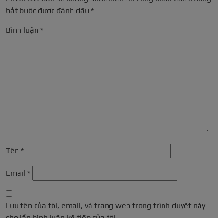
bắt buộc được đánh dấu
*
Bình luận
*
Tên
*
Email
*
Lưu tên của tôi, email, và trang web trong trình duyệt này
cho lần bình luận kế tiếp của tôi.