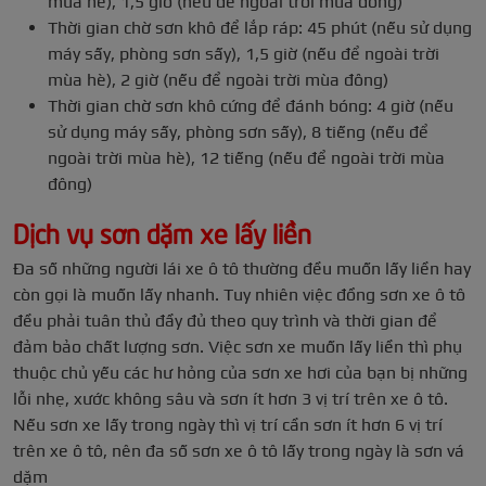
mùa hè), 1,5 giờ (nếu để ngoài trời mùa đông)
Thời gian chờ sơn khô để lắp ráp: 45 phút (nếu sử dụng
máy sấy, phòng sơn sấy), 1,5 giờ (nếu để ngoài trời
mùa hè), 2 giờ (nếu để ngoài trời mùa đông)
Thời gian chờ sơn khô cứng để đánh bóng: 4 giờ (nếu
sử dụng máy sấy, phòng sơn sấy), 8 tiếng (nếu để
ngoài trời mùa hè), 12 tiếng (nếu để ngoài trời mùa
đông)
Dịch vụ sơn dặm xe lấy liền
Đa số những người lái xe ô tô thường đều muốn lấy liền hay
còn gọi là muốn lấy nhanh. Tuy nhiên việc đồng sơn xe ô tô
đều phải tuân thủ đầy đủ theo quy trình và thời gian để
đảm bảo chất lượng sơn. Việc sơn xe muốn lấy liền thì phụ
thuộc chủ yếu các hư hỏng của sơn xe hơi của bạn bị những
lỗi nhẹ, xước không sâu và sơn ít hơn 3 vị trí trên xe ô tô.
Nếu sơn xe lấy trong ngày thì vị trí cần sơn ít hơn 6 vị trí
trên xe ô tô, nên đa số sơn xe ô tô lấy trong ngày là sơn vá
dặm