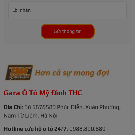
Lời nhắn
Gửi thông tin
Gara Ô Tô Mỹ Đình THC
Địa Chỉ
: Số 587&589 Phúc Diễn, Xuân Phương,
Nam Từ Liêm, Hà Nội
Hotline cứu hộ ô tô 24/7
: 0988.890.889 –