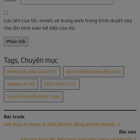
Lưu tên của tôi, email, và trang web trong trình duyệt này
cho lần bình luận kế tiếp của tôi.
Tags, Chuyên mục
BẢNG GIÁ, BÁO GIÁ
(375)
BẢO DƯỠNG ĐỊNH KỲ
(419)
MAZDA 2
(16)
SỬA CHỮA
(375)
SỬA CHỮA ĐIỀU HÒA
(106)
Bài trước
Giá thay bi moay ơ, bầu phanh, tổng phanh Mazda 3
Bài sau
Báo giá thay lốc điều hòa, hàn dàn nóng xe Mazda 2