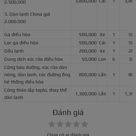
3,800,000
Cái
1
3,80
2.500.000
3. Dàn lạnh China giá
2.000.000
Ga điều hòa
500,000
Xe
1
500
Lọc ga điều hòa
500,000
Cái
1
500
Dầu lạnh
200,000
Xe
1
200
Dung dịch xúc rửa điều hòa
50,000
Lon
6
300
Công bảo dưỡng, xúc rửa dàn
nóng, dàn lạnh, các đường ống
800,000
Lần
1
800
hệ thống điều hòa
Công tháo lắp taplo, thay thế
1,300,000
Lần
1
1,30
dàn lạnh
Đánh giá
Chưa có ai đánh giá