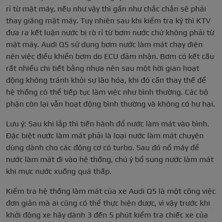
rỉ từ mặt máy, nếu như vậy thì gần như chắc chắn sẽ phải
thay giăng mặt máy. Tuy nhiên sau khi kiểm tra kỹ thì KTV
đưa ra kết luận nước bị rò rỉ từ bơm nước chứ không phải từ
mặt máy. Audi Q5 sử dụng bơm nước làm mát chạy điện
nên việc điều khiển bơm do ECU đảm nhận. Bơm có kết cấu
rất nhiều chi tiết bằng nhựa nên sau một hời gian hoạt
động không tránh khỏi sự lão hóa, khi đó cần thay thế để
hệ thống có thể tiếp tục làm việc như bình thường. Các bộ
phận còn lại vẫn hoạt động bình thường và không có hư hại.
Lưu ý: Sau khi lắp thì tiến hành đổ nước làm mát vào bình.
Đặc biệt nước làm mát phải là loại nước làm mát chuyên
dùng dành cho các động cơ có turbo. Sau đó nổ máy để
nước làm mát đi vào hệ thống, chú ý bổ sung nước làm mát
khi mực nước xuống quá thấp.
Kiểm tra hệ thống làm mát của xe Audi Q5 là một công việc
đơn giản mà ai cũng có thể thực hiện được, vì vậy trước khi
khởi động xe hãy dành 3 đến 5 phút kiểm tra chiếc xe của