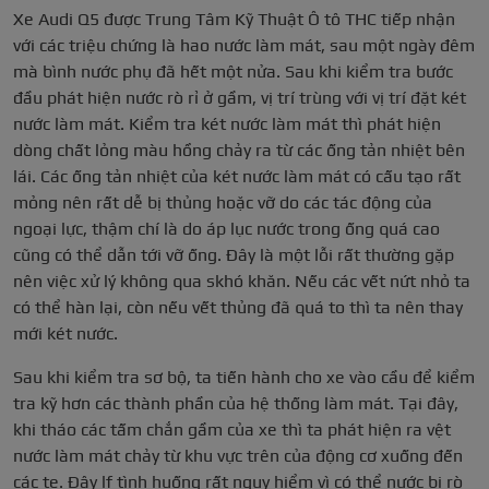
Xe Audi Q5 được Trung Tâm Kỹ Thuật Ô tô THC tiếp nhận
với các triệu chứng là hao nước làm mát, sau một ngày đêm
mà bình nước phụ đã hết một nửa. Sau khi kiểm tra bước
đầu phát hiện nước rò rỉ ở gầm, vị trí trùng với vị trí đặt két
nước làm mát. Kiểm tra két nước làm mát thì phát hiện
dòng chất lỏng màu hồng chảy ra từ các ống tản nhiệt bên
lái. Các ống tản nhiệt của két nước làm mát có cấu tạo rất
mỏng nên rất dễ bị thủng hoặc vỡ do các tác động của
ngoại lực, thậm chí là do áp lục nước trong ống quá cao
cũng có thể dẫn tới vỡ ống. Đây là một lỗi rất thường gặp
nên việc xử lý không qua skhó khăn. Nếu các vết nứt nhỏ ta
có thể hàn lại, còn nếu vết thủng đã quá to thì ta nên thay
mới két nước.
Sau khi kiểm tra sơ bộ, ta tiến hành cho xe vào cầu để kiểm
tra kỹ hơn các thành phần của hệ thống làm mát. Tại đây,
khi tháo các tấm chắn gầm của xe thì ta phát hiện ra vệt
nước làm mát chảy từ khu vực trên của động cơ xuống đến
các te. Đây lf tình huống rất nguy hiểm vì có thể nước bị rò