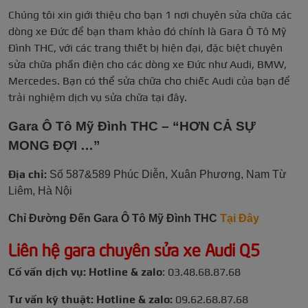
Chúng tôi xin giới thiệu cho bạn 1 nơi chuyên sửa chữa các
dòng xe Đức để bạn tham khảo đó chính là Gara Ô Tô Mỹ
Đình THC, với các trang thiết bị hiện đại, đặc biệt chuyên
sửa chữa phần điện cho các dòng xe Đức như Audi, BMW,
Mercedes. Bạn có thể sửa chữa cho chiếc Audi của bạn để
trải nghiệm dịch vụ sửa chữa tại đây.
Gara Ô Tô Mỹ Đình THC – “HƠN CẢ SỰ
MONG ĐỢI …”
Địa chỉ:
Số 587&589 Phúc Diễn, Xuân Phương, Nam Từ
Liêm, Hà Nội
Chỉ Đường Đến Gara Ô Tô Mỹ Đình THC
Tại Đây
Liên hệ gara chuyên sửa xe Audi Q5
Cố vấn dịch vụ: Hotline & zalo
: 03.48.68.87.68
Tư vấn kỹ thuật: Hotline & zalo:
09.62.68.87.68