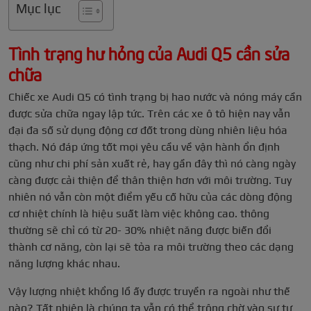
Mục lục
Tình trạng hư hỏng của Audi Q5 cần sửa
chữa
Chiếc xe Audi Q5 có tình trạng bị hao nước và nóng máy cần
được sửa chữa ngay lập tức.
Trên các xe ô tô hiện nay vẫn
đại đa số sử dụng động cơ đốt trong dùng nhiên liệu hóa
thạch. Nó đáp ứng tốt mọi yêu cầu về vận hành ổn định
cũng như chi phí sản xuất rẻ, hay gần đây thì nó càng ngày
càng được cải thiện để thân thiện hơn với môi trường. Tuy
nhiên nó vẫn còn một điểm yếu cố hữu của các dòng động
cơ nhiệt chính là hiệu suất làm việc không cao. thông
thường sẽ chỉ có từ 20- 30% nhiệt năng được biến đổi
thành cơ năng, còn lại sẽ tỏa ra môi trường theo các dạng
năng lượng khác nhau.
Vậy lượng nhiệt khổng lồ ấy được truyền ra ngoài như thế
nào? Tất nhiên là chúng ta vẫn có thể trông chờ vào sự tự