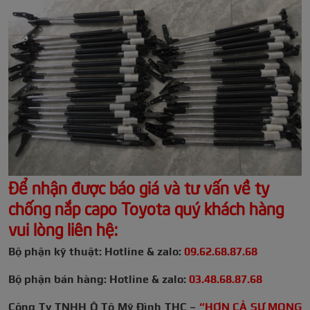
Để nhận được báo giá và tư vấn về ty
chống nắp capo Toyota q
uý khách hàng
vui lòng liên hệ:
Bộ phận kỹ thuật: Hotline & zalo:
09.62.68.87.68
Bộ phận bán hàng: Hotline & zalo:
03.48.68.87.68
Công Ty TNHH Ô Tô Mỹ Đình THC –
“HƠN CẢ SỰ MONG