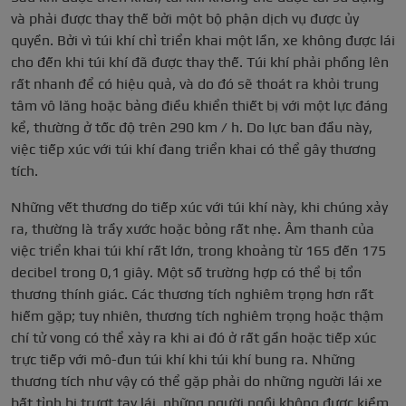
và phải được thay thế bởi một bộ phận dịch vụ được ủy
quyền. Bởi vì túi khí chỉ triển khai một lần, xe không được lái
cho đến khi túi khí đã được thay thế. Túi khí phải phồng lên
rất nhanh để có hiệu quả, và do đó sẽ thoát ra khỏi trung
tâm vô lăng hoặc bảng điều khiển thiết bị với một lực đáng
kể, thường ở tốc độ trên 290 km / h. Do lực ban đầu này,
việc tiếp xúc với túi khí đang triển khai có thể gây thương
tích.
Những vết thương do tiếp xúc với túi khí này, khi chúng xảy
ra, thường là trầy xước hoặc bỏng rất nhẹ. Âm thanh của
việc triển khai túi khí rất lớn, trong khoảng từ 165 đến 175
decibel trong 0,1 giây. Một số trường hợp có thể bị tổn
thương thính giác. Các thương tích nghiêm trọng hơn rất
hiếm gặp; tuy nhiên, thương tích nghiêm trọng hoặc thậm
chí tử vong có thể xảy ra khi ai đó ở rất gần hoặc tiếp xúc
trực tiếp với mô-đun túi khí khi túi khí bung ra. Những
thương tích như vậy có thể gặp phải do những người lái xe
bất tỉnh bị trượt tay lái, những người ngồi không được kiềm