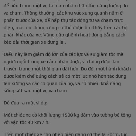
để nén trong một vụ tai nạn nhằm hấp thụ năng lượng do
va chạm. Thông thường, các khu vực xung quanh nằm ở
phần trước của xe, để hấp thụ tác động từ va chạm trực
diện, mặc dù chúng cũng có thể được tìm thấy trên các bộ
phận khác của xe. Vùng gập ghềnh hoạt động bằng cách
kéo dài thời gian xe dừng lại.
Điều này làm giảm độ lớn của các lực và sự giảm tốc mà
người ngồi trong xe cảm nhận được, vì chúng được lan
truyền trong một thời gian dài hơn. Do đó, một hành khách
được kiềm chế đúng cách sẽ có một lực nhỏ hơn tác dụng
lên xương và các cơ quan của họ, và có nhiều khả năng
sống sót sau một vụ va chạm.
Để đưa ra một ví dụ:
Một chiếc xe có khối lượng 1500 kg đâm vào tường bê tông
với vận tốc 40 km / h.
Trên một chiếc xe cho phép biến dạng cơ thể là 30cm, lực