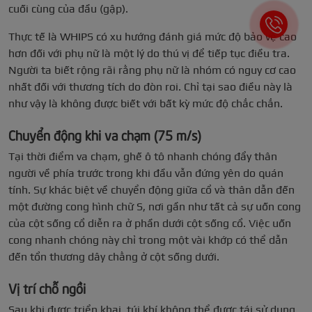
cuối cùng của đầu (gập).
Thực tế là WHIPS có xu hướng đánh giá mức độ bảo vệ cao
hơn đối với phụ nữ là một lý do thú vị để tiếp tục điều tra.
Người ta biết rộng rãi rằng phụ nữ là nhóm có nguy cơ cao
nhất đối với thương tích do đòn roi. Chỉ tại sao điều này là
như vậy là không được biết với bất kỳ mức độ chắc chắn.
Chuyển động khi va chạm (75 m/s)
Tại thời điểm va chạm, ghế ô tô nhanh chóng đẩy thân
người về phía trước trong khi đầu vẫn đứng yên do quán
tính. Sự khác biệt về chuyển động giữa cổ và thân dẫn đến
một đường cong hình chữ S, nơi gần như tất cả sự uốn cong
của cột sống cổ diễn ra ở phần dưới cột sống cổ. Việc uốn
cong nhanh chóng này chỉ trong một vài khớp có thể dẫn
đến tổn thương dây chằng ở cột sống dưới.
Vị trí chỗ ngồi
Sau khi được triển khai, túi khí không thể được tái sử dụng