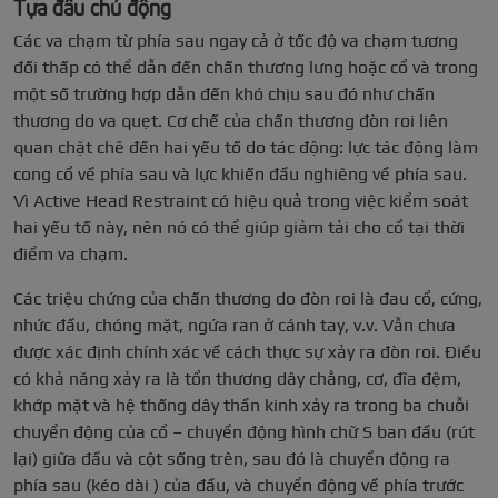
Tựa đầu chủ động
Các va chạm từ phía sau ngay cả ở tốc độ va chạm tương
đối thấp có thể dẫn đến chấn thương lưng hoặc cổ và trong
một số trường hợp dẫn đến khó chịu sau đó như chấn
thương do va quẹt. Cơ chế của chấn thương đòn roi liên
quan chặt chẽ đến hai yếu tố do tác động: lực tác động làm
cong cổ về phía sau và lực khiến đầu nghiêng về phía sau.
Vì Active Head Restraint có hiệu quả trong việc kiểm soát
hai yếu tố này, nên nó có thể giúp giảm tải cho cổ tại thời
điểm va chạm.
Các triệu chứng của chấn thương do đòn roi là đau cổ, cứng,
nhức đầu, chóng mặt, ngứa ran ở cánh tay, v.v. Vẫn chưa
được xác định chính xác về cách thực sự xảy ra đòn roi. Điều
có khả năng xảy ra là tổn thương dây chằng, cơ, đĩa đệm,
khớp mặt và hệ thống dây thần kinh xảy ra trong ba chuỗi
chuyển động của cổ – chuyển động hình chữ S ban đầu (rút
lại) giữa đầu và cột sống trên, sau đó là chuyển động ra
phía sau (kéo dài ) của đầu, và chuyển động về phía trước