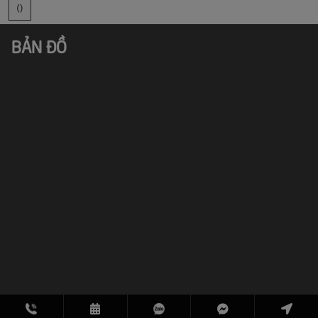
()
BẢN ĐỒ