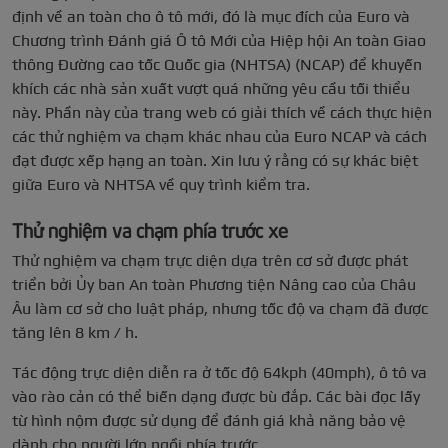
định về an toàn cho ô tô mới, đó là mục đích của Euro và
Chương trình Đánh giá Ô tô Mới của Hiệp hội An toàn Giao
thông Đường cao tốc Quốc gia (NHTSA) (NCAP) để khuyến
khích các nhà sản xuất vượt quá những yêu cầu tối thiểu
này. Phần này của trang web có giải thích về cách thực hiện
các thử nghiệm va chạm khác nhau của Euro NCAP và cách
đạt được xếp hạng an toàn. Xin lưu ý rằng có sự khác biệt
giữa Euro và NHTSA về quy trình kiểm tra.
Thử nghiệm va chạm phía trước xe
Thử nghiệm va chạm trực diện dựa trên cơ sở được phát
triển bởi Ủy ban An toàn Phương tiện Nâng cao của Châu
Âu làm cơ sở cho luật pháp, nhưng tốc độ va chạm đã được
tăng lên 8 km / h.
Tác động trực diện diễn ra ở tốc độ 64kph (40mph), ô tô va
vào rào cản có thể biến dạng được bù đắp. Các bài đọc lấy
từ hình nộm được sử dụng để đánh giá khả năng bảo vệ
dành cho người lớn ngồi phía trước.