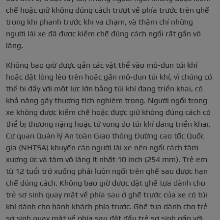
chế hoặc giữ không đúng cách trượt về phía trước trên ghế
trong khi phanh trước khi va chạm, và thậm chí những
người lái xe đã được kiềm chế đúng cách ngồi rất gần vô
lăng.
Không bao giờ được gắn các vật thể vào mô-đun túi khí
hoặc đặt lỏng lẻo trên hoặc gần mô-đun túi khí, vì chúng có
thể bị đẩy với một lực lớn bằng túi khí đang triển khai, có
khả năng gây thương tích nghiêm trọng. Người ngồi trong
xe không được kiềm chế hoặc được giữ không đúng cách có
thể bị thương nặng hoặc tử vong do túi khí đang triển khai.
Cơ quan Quản lý An toàn Giao thông Đường cao tốc Quốc
gia (NHTSA) khuyến cáo người lái xe nên ngồi cách tâm
xương ức và tâm vô lăng ít nhất 10 inch (254 mm). Trẻ em
từ 12 tuổi trở xuống phải luôn ngồi trên ghế sau được hạn
chế đúng cách. Không bao giờ được đặt ghế tựa dành cho
trẻ sơ sinh quay mặt về phía sau ở ghế trước của xe có túi
khí dành cho hành khách phía trước. Ghế tựa dành cho trẻ
sơ sinh quay mặt về phía sau đặt đầu trẻ sơ sinh gần với