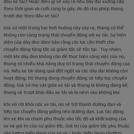
đầu xe tải? Hoặc điều gì sẽ xảy ra nếu dây đai xuống cấp
theo thời gian và cuối cùng bị gãy, do đó cho phép thang
trượt dọc theo đầu xe tải?
Giả sử một trong hai tình huống này xảy ra, thang có thể
không còn cùng trạng thái chuyển động với xe tải. Sự hiện
diện của dây đeo đảm bảo rằng các lực cần thiết cho
chuyển động tăng tốc và giảm tốc sẽ tồn tại. Tuy nhiên,
một khi dây đeo không còn để thực hiện công việc của nó,
thang có nhiều khả năng duy trì trạng thái chuyển động của
nó. Nếu xe tải dừng quá đột ngột và các dây đai không còn
hoạt động, thì thang đang chuyển động sẽ tiếp tục chuyển
động. Giả sử ma sát giữa xe tải và thang là không đáng kể,
thang sẽ trượt khỏi đầu xe tải và bị ném vào không khí.
Khi nó rời khỏi nóc xe tải, nó sẽ trở thành đường đạn và
tiếp tục chuyển động giống như đường đạn. Lực tác động
lên xe khi va chạm phụ thuộc vào tốc độ và khối lượng của
xe và giá trị của sự giảm tốc. Giá trị của giảm tốc phụ thuộc
vào lượng biến dạng của xe và / hoặc biến dạng chướng