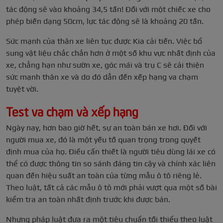
tác động sẽ vào khoảng 34,5 tấn! Đối với một chiếc xe cho
phép biến dạng 50cm, lực tác động sẽ là khoảng 20 tấn.
Sức mạnh của thân xe liên tục được Kia cải tiến. Việc bổ
sung vật liệu chắc chắn hơn ở một số khu vực nhất định của
xe, chẳng hạn như sườn xe, góc mái và trụ C sẽ cải thiện
sức mạnh thân xe và do đó dẫn đến xếp hạng va chạm
tuyệt vời.
Test va chạm và xếp hạng
Ngày nay, hơn bao giờ hết, sự an toàn bán xe hơi. Đối với
người mua xe, đó là một yếu tố quan trọng trong quyết
định mua của họ. Điều cần thiết là người tiêu dùng lái xe có
thể có được thông tin so sánh đáng tin cậy và chính xác liên
quan đến hiệu suất an toàn của từng mẫu ô tô riêng lẻ.
Theo luật, tất cả các mẫu ô tô mới phải vượt qua một số bài
kiểm tra an toàn nhất định trước khi được bán.
Nhưng pháp luật đưa ra một tiêu chuẩn tối thiểu theo luật