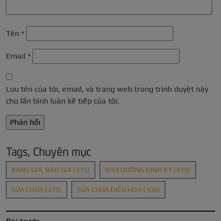
Tên
*
Email
*
Lưu tên của tôi, email, và trang web trong trình duyệt này
cho lần bình luận kế tiếp của tôi.
Tags, Chuyên mục
BẢNG GIÁ, BÁO GIÁ
(375)
BẢO DƯỠNG ĐỊNH KỲ
(419)
SỬA CHỮA
(375)
SỬA CHỮA ĐIỀU HÒA
(106)