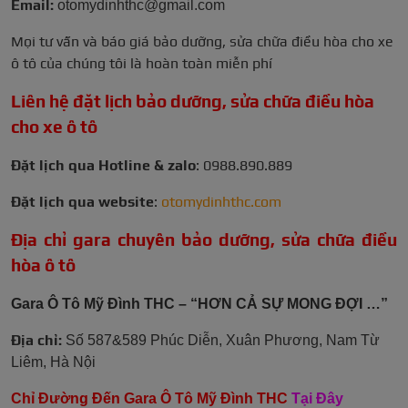
Email:
otomydinhthc@gmail.com
Mọi tư vấn và báo giá bảo dưỡng, sửa chữa điều hòa cho xe
ô tô của chúng tôi là hoàn toàn miễn phí
Liên hệ đặt lịch bảo dưỡng, sửa chữa điều hòa
cho xe ô tô
Đặt lịch qua Hotline & zalo
:
0988.890.889
Đặt lịch qua website
:
otomydinhthc.com
Địa chỉ gara chuyên bảo dưỡng, sửa chữa điều
hòa ô tô
Gara Ô Tô Mỹ Đình THC – “HƠN CẢ SỰ MONG ĐỢI …”
Địa chỉ:
Số 587&589 Phúc Diễn, Xuân Phương, Nam Từ
Liêm, Hà Nội
Chỉ Đường Đến Gara Ô Tô Mỹ Đình THC
Tại Đây