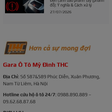
đỗ): Ý nghĩa & Cách xử lý
27/07/2026
Gara Ô Tô Mỹ Đình THC
Địa Chỉ
: Số 587&589 Phúc Diễn, Xuân Phương,
Nam Từ Liêm, Hà Nội
Hotline cứu hộ ô tô 24/7
: 0988.890.889 –
09.62.68.87.68