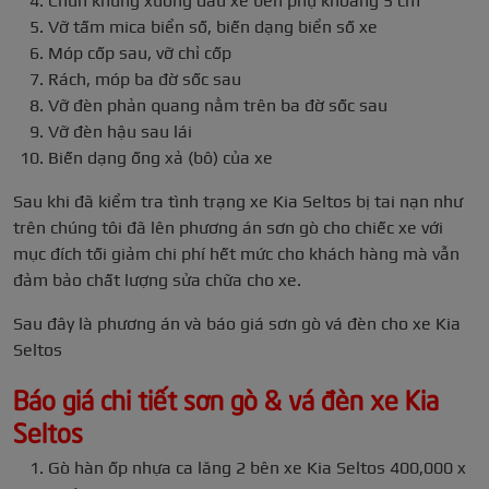
Chùn khung xương đầu xe bên phụ khoảng 5 cm
Vỡ tấm mica biển số, biến dạng biển số xe
Móp cốp sau, vỡ chỉ cốp
Rách, móp ba đờ sốc sau
Vỡ đèn phản quang nằm trên ba đờ sốc sau
Vỡ đèn hậu sau lái
Biến dạng ống xả (bô) của xe
Sau khi đã kiểm tra tình trạng xe Kia Seltos bị tai nạn như
trên chúng tôi đã lên phương án sơn gò cho chiếc xe với
mục đích tối giảm chi phí hết mức cho khách hàng mà vẫn
đảm bảo chất lượng sửa chữa cho xe.
Sau đây là phương án và báo giá sơn gò vá đèn cho xe Kia
Seltos
Báo giá chi tiết sơn gò & vá đèn xe Kia
Seltos
Gò hàn ốp nhựa ca lăng 2 bên xe Kia Seltos 400,000 x