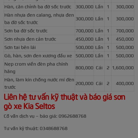
Hàn, căn chỉnh ba đờ sốc trước
300,000
Lần
1
300,000
Hàn nhựa đen calang, nhựa đen
300,000
Lần
1
300,000
ba đờ sốc trước
Sơn ba đờ sốc trước
700,000
Lần
1
700,000
Sơn nhựa đen cản trước
450,000
Lần
1
450,000
Sơn tai bên lái
500,000
Lần
1
500,000
Gò, hàn, sơn đen xương đầu xe
500,000
Lần
1
500,000
Nẹp crom viền đèn pha chính
800,000
Cái
2
1,600,000
hãng
Hàn, làm kín chống nước mí đèn
200,000
Cái
2
400,000
trước
Liên hệ tư vấn kỹ thuật và báo giá sơn
gò xe Kia Seltos
Cố vấn dịch vụ – báo giá: 0962688768
Tư vấn kỹ thuật: 0348688768