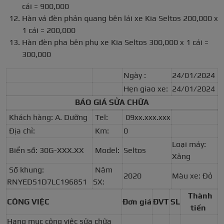
cái = 900,000
Hàn vá đèn phản quang bên lái xe Kia Seltos 200,000 x
1 cái = 200,000
Hàn đèn pha bên phụ xe Kia Seltos 300,000 x 1 cái =
300,000
Ngày :
24/01/2024
Hẹn giao xe:
24/01/2024
BÁO GIÁ SỬA CHỮA
Khách hàng: A. Dưỡng
Tel:
09xx.xxx.xxx
Địa chỉ:
Km:
0
Loại máy:
Biển số: 30G-XXX.XX
Model:
Seltos
Xăng
Số khung:
Năm
2020
Màu xe: Đỏ
RNYED51D7LC196851
SX:
Thành
CÔNG VIỆC
Đơn giá
ĐVT
SL
tiền
Hạng mục công việc sửa chữa