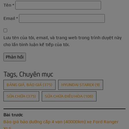
Tên
*
Email
*
Lưu tên của tôi, email, và trang web trong trình duyệt này
cho lần bình luận kế tiếp của tôi.
Tags, Chuyên mục
BẢNG GIÁ, BÁO GIÁ
(375)
HYUNDAI STAREX
(9)
SỬA CHỮA
(375)
SỬA CHỮA ĐIỀU HÒA
(106)
Bài trước
Báo giá bảo dưỡng cấp 4 vạn (40000km) xe Ford Ranger
XLS