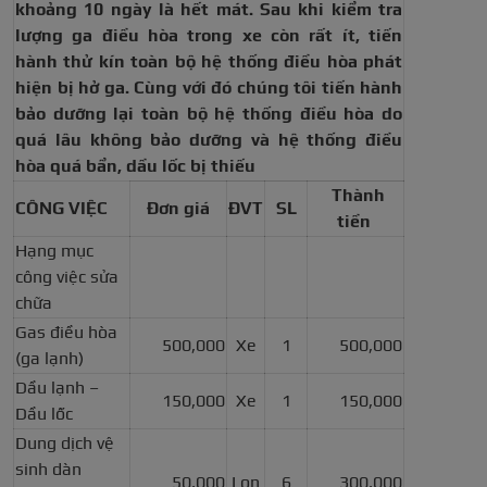
khoảng 10 ngày là hết mát. Sau khi kiểm tra
lượng ga điều hòa trong xe còn rất ít, tiến
hành thử kín toàn bộ hệ thống điều hòa phát
hiện bị hở ga. Cùng với đó chúng tôi tiến hành
bảo dưỡng lại toàn bộ hệ thống điều hòa do
quá lâu không bảo dưỡng và hệ thống điều
hòa quá bẩn, dầu lốc bị thiếu
Thành
CÔNG VIỆC
Đơn giá
ĐVT
SL
tiền
Hạng mục
công việc sửa
chữa
Gas điều hòa
500,000
Xe
1
500,000
(ga lạnh)
Dầu lạnh –
150,000
Xe
1
150,000
Dầu lốc
Dung dịch vệ
sinh dàn
50,000
Lon
6
300,000