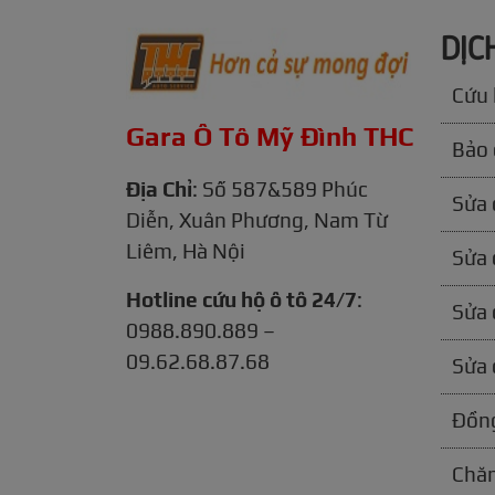
DỊC
Cứu 
Gara Ô Tô Mỹ Đình THC
Bảo 
Địa Chỉ
: Số 587&589 Phúc
Sửa 
Diễn, Xuân Phương, Nam Từ
Liêm, Hà Nội
Sửa 
Hotline cứu hộ ô tô 24/7
:
Sửa 
0988.890.889 –
09.62.68.87.68
Sửa 
Đồng
Chăm