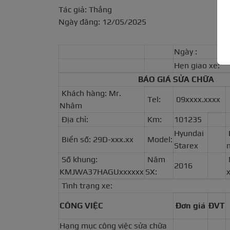
Tác giả: Thắng
Ngày đăng: 12/05/2025
Ngày :
Hẹn giao xe:
BÁO GIÁ SỬA CHỮA
Khách hàng: Mr.
Tel:
09xxxx.xxxx
Nhâm
Địa chỉ:
Km:
101235
Hyundai
Biển số: 29D-xxx.xx
Model:
Starex
Số khung:
Năm
2016
KMJWA37HAGUxxxxxx
SX:
x
Tình trạng xe:
CÔNG VIỆC
Đơn giá
ĐVT
Hạng mục công việc sửa chữa