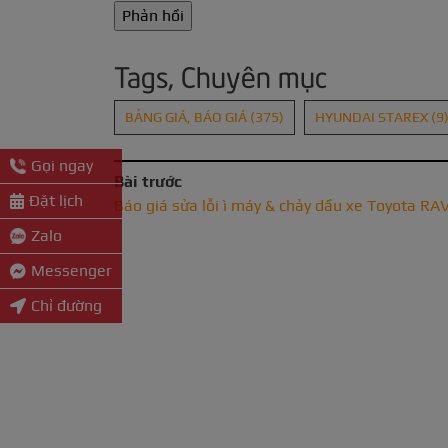
Tags, Chuyên mục
BẢNG GIÁ, BÁO GIÁ
(375)
HYUNDAI STAREX
(9
Gọi ngay
Bài trước
Đặt lịch
Báo giá sửa lỗi ì máy & chảy dầu xe Toyota RA
Zalo
Messenger
Chỉ đường