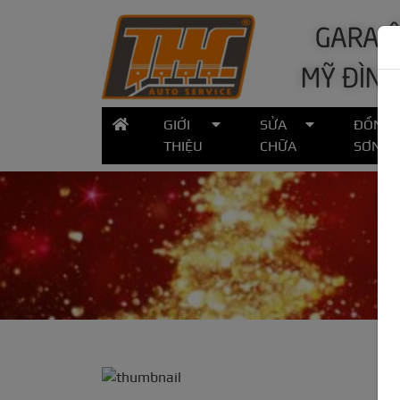
GARA Ô
MỸ ĐÌNH
GIỚI
SỬA
ĐỒNG
THIỆU
CHỮA
SƠN