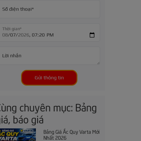
Số điện thoại*
Thời gian*
Lời nhắn
Gửi thông tin
Cùng chuyên mục: Bảng
iá, báo giá
Bảng Giá Ắc Quy Varta Mới
Nhất 2026