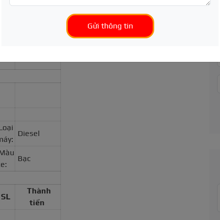
Gửi thông tin
31/05/2024
Loại
Diesel
máy:
Màu
Bạc
e:
Thành
SL
tiền