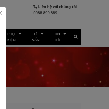
Liên hệ với chúng tôi
0988 890 889
30
PHỤ
TƯ
TIN
KIỆN
VẤN
TỨC
x