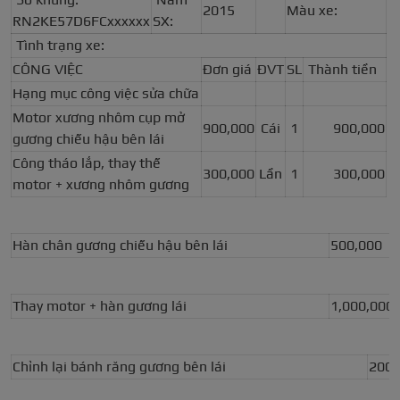
2015
Màu xe:
RN2KE57D6FCxxxxxx
SX:
Tình trạng xe:
CÔNG VIỆC
Đơn giá
ĐVT
SL
Thành tiền
Hạng mục công việc sửa chữa
Motor xương nhôm cụp mở
900,000
Cái
1
900,000
gương chiếu hậu bên lái
Công tháo lắp, thay thế
300,000
Lần
1
300,000
motor + xương nhôm gương
Hàn chân gương chiếu hậu bên lái
500,000
Thay motor + hàn gương lái
1,000,000
Chỉnh lại bánh răng gương bên lái
200,