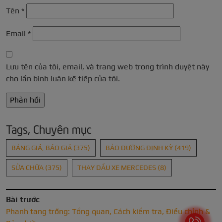
Tên
*
Email
*
Lưu tên của tôi, email, và trang web trong trình duyệt này
cho lần bình luận kế tiếp của tôi.
Tags, Chuyên mục
BẢNG GIÁ, BÁO GIÁ
(375)
BẢO DƯỠNG ĐỊNH KỲ
(419)
SỬA CHỮA
(375)
THAY DẦU XE MERCEDES
(8)
Bài trước
Phanh tang trống: Tổng quan, Cách kiểm tra, Điều chỉnh &