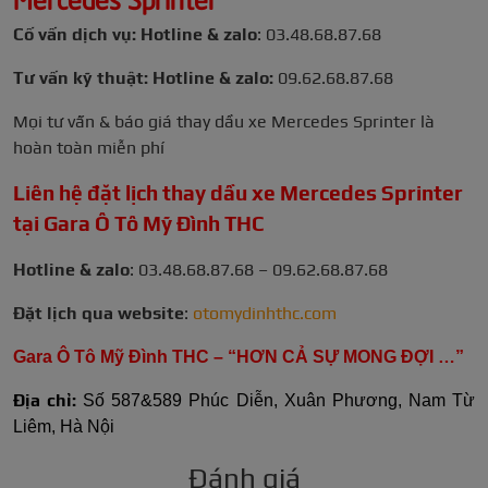
Cố vấn dịch vụ: Hotline & zalo
: 03.48.68.87.68
Tư vấn kỹ thuật: Hotline & zalo:
09.62.68.87.68
Mọi tư vấn & báo giá thay dầu xe Mercedes Sprinter là
hoàn toàn miễn phí
Liên hệ đặt lịch thay dầu xe Mercedes Sprinter
tại Gara Ô Tô Mỹ Đình THC
Hotline & zalo
: 03.48.68.87.68 –
09.62.68.87.68
Đặt lịch qua website
:
otomydinhthc.com
Gara Ô Tô Mỹ Đình THC – “HƠN CẢ SỰ MONG ĐỢI …”
Địa chỉ:
Số 587&589 Phúc Diễn, Xuân Phương, Nam Từ
Liêm, Hà Nội
Đánh giá