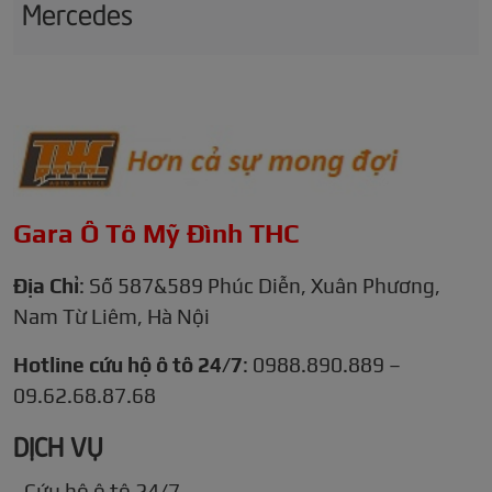
Mercedes
Gara Ô Tô Mỹ Đình THC
Địa Chỉ
: Số 587&589 Phúc Diễn, Xuân Phương,
Nam Từ Liêm, Hà Nội
Hotline cứu hộ ô tô 24/7
: 0988.890.889 –
09.62.68.87.68
DỊCH VỤ
Cứu hộ ô tô 24/7