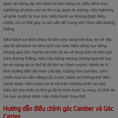
được đo bằng độ, khi nhìn từ bên hông xe. Nếu đỉnh trục
nghiêng về phía sau xe thì trục quay là dương, nếu nghiêng
về phía trước là trục âm. Nếu bánh xe không được điều
chỉnh, nó có thể gây ra các vấn đề trong việc theo dõi đường
thẳng.
Nếu bánh xe lệch nhau từ bên này sang bên kia, xe sẽ tấp
vào lề với bánh xe kém tích cực hơn. Nếu vòng tua bằng
nhưng quá âm, tay lái sẽ nhẹ và xe sẽ lạng lách và khó giữ
trên đường thẳng. Nếu côn bằng nhưng dương quá thì tay
lái sẽ nặng và có thể bị đá khi va chạm mạnh. Bánh xe ít
ảnh hưởng đến độ mòn của lốp. Giống như camber, trên
nhiều loại xe dẫn động cầu trước, bánh xe không thể điều
chỉnh được. Nếu bánh xe bị hở trên những chiếc xe này,
điều đó cho thấy có thứ gì đó bị mòn hoặc bị cong, có thể do
tai nạn và phải được sửa chữa hoặc thay thế.
Hướng dẫn điều chỉnh góc Camber và Góc
Caster