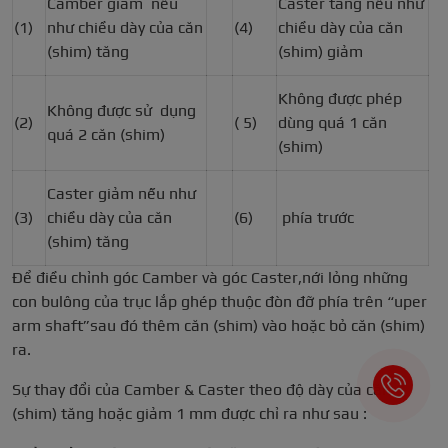
Camber giảm nếu
Caster tăng nếu như
(1)
như chiều dày của căn
(4)
chiều dày của căn
(shim) tăng
(shim) giảm
Không được phép
Không được sử dụng
(2)
( 5)
dùng quá 1 căn
quá 2 căn (shim)
(shim)
Caster giảm nếu như
(3)
chiều dày của căn
(6)
phía trước
(shim) tăng
Để điều chỉnh góc Camber và góc Caster,nới lỏng những
con bulông của trục lắp ghép thuộc đòn đỡ phía trên “uper
arm shaft”sau đó thêm căn (shim) vào hoặc bỏ căn (shim)
ra.
Sự thay đổi của Camber & Caster theo độ dày của căn
(shim) tăng hoặc giảm 1 mm được chỉ ra như sau :