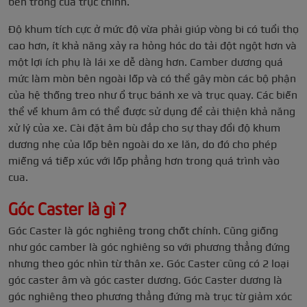
bên trong của trục chính.
Độ khum tích cực ở mức độ vừa phải giúp vòng bi có tuổi thọ
cao hơn, ít khả năng xảy ra hỏng hóc do tải đột ngột hơn và
một lợi ích phụ là lái xe dễ dàng hơn. Camber dương quá
mức làm mòn bên ngoài lốp và có thể gây mòn các bộ phận
của hệ thống treo như ổ trục bánh xe và trục quay. Các biến
thể về khum âm có thể được sử dụng để cải thiện khả năng
xử lý của xe. Cài đặt âm bù đắp cho sự thay đổi độ khum
dương nhẹ của lốp bên ngoài do xe lăn, do đó cho phép
miếng vá tiếp xúc với lốp phẳng hơn trong quá trình vào
cua.
Góc Caster là gì ?
Góc Caster là góc nghiêng trong chốt chính. Cũng giống
như góc camber là góc nghiêng so với phương thẳng đứng
nhưng theo góc nhìn từ thân xe. Góc Caster cũng có 2 loại
góc caster âm và góc caster dương. Góc Caster dương là
góc nghiêng theo phương thẳng đứng mà trục từ giảm xóc