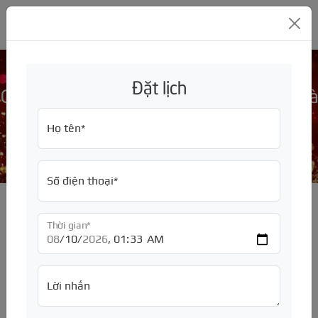
GARA Ô TÔ MỸ ĐÌNH THC
Đặt lịch
Góc đặt bánh xe, Góc Camber, Góc Caster là
gì ? Hướng dẫn cách điều chỉnh
GIỚI THIỆU
Họ tên*
Trang chủ
/
SỬA CHỮA
Về chúng tôi
ĐỒNG SƠN
Tuyển dụng
Bảng giá, báo giá
Số điện thoại*
BẢO HIỂM
Sửa chữa hãng xe
Bảng giá, báo giá
ĐỘ XE
Bảo dưỡng định kỳ
Sơn đổi màu
Bảo hiểm thân vỏ
Thời gian*
CHĂM SÓC XE
Sửa chữa động cơ
Sơn toàn bộ xe
Bảo hiểm TNDS
Nâng Đời
PHỤ TÙNG
Sửa chữa hộp số
Sơn quây
Độ ngoại thất
Dán phim cách nhiệt ôtô
Lời nhắn
PHỤ KIỆN
Sửa chữa hệ thống lái
Sơn dặm
Độ nội thất
Đánh bóng ô tô
Mâm - Lốp - Ắc quy
TƯ VẤN
Sửa chữa điều hòa
Sơn lazang
Độ đèn, độ loa
Rửa xe ô tô
Động cơ
Màn hình