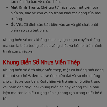
tạo nên lớp bảo vệ chắc chắn.
Mặt Kính Trong:
Chế tạo từ mica, bọc mặt trên của
biển số, bảo vệ chữ và số tránh khỏi tác động của môi
trường.
Ốc Vít:
Cố định cầu bắt biển vào xe và giữ chặt phôi
biển vào cầu bắt biển.
Khung biển số inox không chỉ là sự lựa chọn truyền thống
mà còn là biểu tượng của sự vững chắc và bền bỉ trên hành
trình của chiếc xe.
Khung Biển Số Nhựa Viền Thép
Khung biển số ô tô nhựa viền thép, một xu hướng mới đang
thu hút sự chú ý, đem lại vẻ đẹp hiện đại và sự nhẹ nhàng
cho chiếc xe của bạn. Xuất hiện và trở nên phổ biến trong
vài năm gần đây, loại khung biển số này không chỉ là phụ
kiện mà còn là biểu tượng của sự sáng tạo trong thiết kế ô
tô.