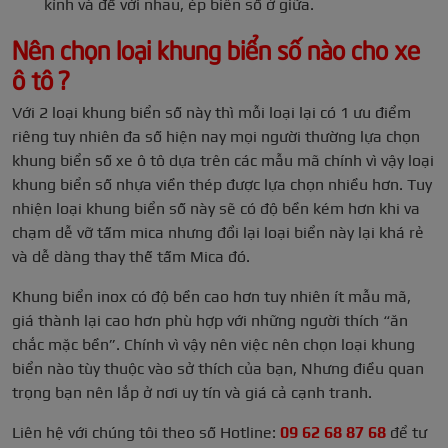
kính và đế với nhau, ép biển số ở giữa.
Nên chọn loại khung biển số nào cho xe
ô tô ?
Với 2 loại khung biển số này thì mỗi loại lại có 1 ưu điểm
riêng tuy nhiên đa số hiện nay mọi người thường lựa chọn
khung biển số xe ô tô dựa trên các mẫu mã chính vì vậy loại
khung biển số nhựa viền thép được lựa chọn nhiều hơn. Tuy
nhiện loại khung biển số này sẽ có độ bền kém hơn khi va
chạm dễ vỡ tấm mica nhưng đổi lại loại biển này lại khá rẻ
và dễ dàng thay thế tấm Mica đó.
Khung biển inox có độ bền cao hơn tuy nhiên ít mẫu mã,
giá thành lại cao hơn phù hợp với những người thích “ăn
chắc mặc bền”. Chính vì vậy nên việc nên chọn loại khung
biển nào tùy thuộc vào sở thích của bạn, Nhưng điều quan
trọng bạn nên lắp ở nơi uy tín và giá cả cạnh tranh.
Liên hệ với chúng tôi theo số Hotline:
09 62 68 87 68
để tư