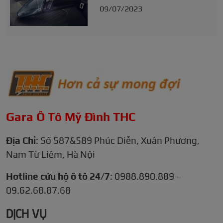
09/07/2023
Gara Ô Tô Mỹ Đình THC
Địa Chỉ
: Số 587&589 Phúc Diễn, Xuân Phương,
Nam Từ Liêm, Hà Nội
Hotline cứu hộ ô tô 24/7
: 0988.890.889 –
09.62.68.87.68
DỊCH VỤ